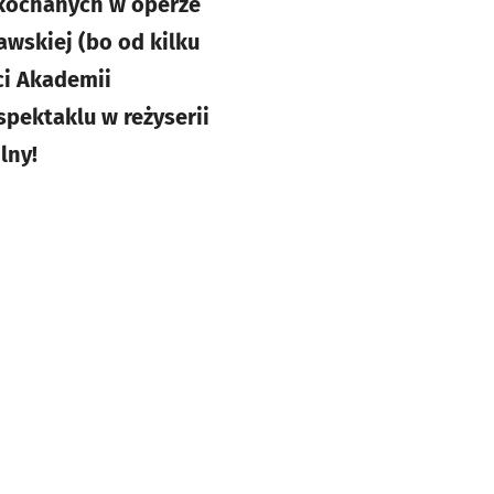
akochanych w operze
wskiej (bo od kilku
ci Akademii
spektaklu w reżyserii
lny!