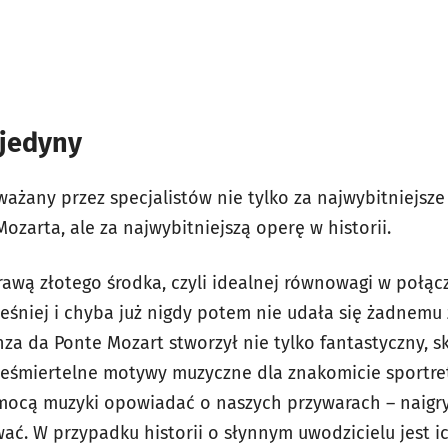
 jedyny
ażany przez specjalistów nie tylko za najwybitniejsz
zarta, ale za najwybitniejszą operę w historii.
rawą złotego środka, czyli idealnej równowagi w połąc
ześniej i chyba już nigdy potem nie udała się żadnemu
nza da Ponte Mozart stworzył nie tylko fantastyczny, 
nieśmiertelne motywy muzyczne dla znakomicie sportr
mocą muzyki opowiadać o naszych przywarach – naigryw
ać. W przypadku historii o słynnym uwodzicielu jest i