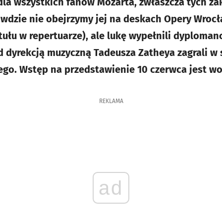
dla wszystkich fanów Mozarta, zwłaszcza tych z
wdzie nie obejrzymy jej na deskach Opery Wrocła
ytułu w repertuarze), ale lukę wypełnili dyploman
d dyrekcją muzyczną Tadeusza Zatheya zagrali w 
go. Wstęp na przedstawienie 10 czerwca jest wo
REKLAMA
ad