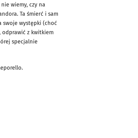
nie wiemy, czy na
ndora. Ta śmierć i sam
a swoje występki (choć
, odprawić z kwitkiem
órej specjalnie
eporello.