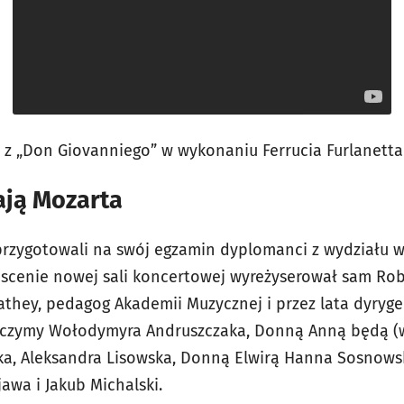
 z „Don Giovanniego” w wykonaniu Ferrucia Furlanetta
ają Mozarta
przygotowali na swój egzamin dyplomanci z wydziału 
 scenie nowej sali koncertowej wyreżyserował sam Ro
athey, pedagog Akademii Muzycznej i przez lata dyryge
baczymy Wołodymyra Andruszczaka, Donną Anną będą (w
ka, Aleksandra Lisowska, Donną Elwirą Hanna Sosnowska
awa i Jakub Michalski.