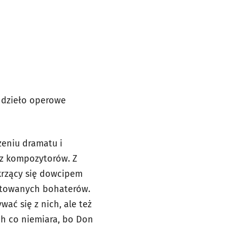
e dzieło operowe
zeniu dramatu i
 z kompozytorów. Z
skrzący się dowcipem
etowanych bohaterów.
ać się z nich, ale też
ch co niemiara, bo Don