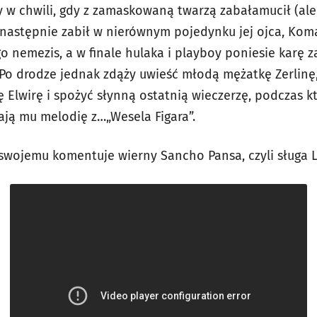
w chwili, gdy z zamaskowaną twarzą zabałamucił (ale 
astępnie zabił w nierównym pojedynku jej ojca, Koma
o nemezis, a w finale hulaka i playboy poniesie karę z
. Po drodze jednak zdąży uwieść młodą mężatkę Zerlinę
lwirę i spożyć słynną ostatnią wieczerzę, podczas kt
ają mu melodię z…„Wesela Figara”.
 swojemu komentuje wierny Sancho Pansa, czyli sługa L