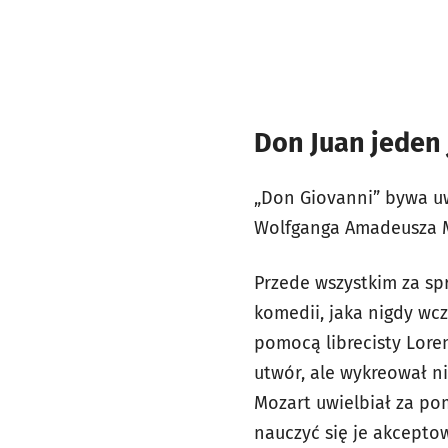
Don Juan jeden
„Don Giovanni” bywa uw
Wolfganga Amadeusza Mo
Przede wszystkim za sp
komedii, jaka nigdy wc
pomocą librecisty Lore
utwór, ale wykreował 
Mozart uwielbiał za po
nauczyć się je akceptow