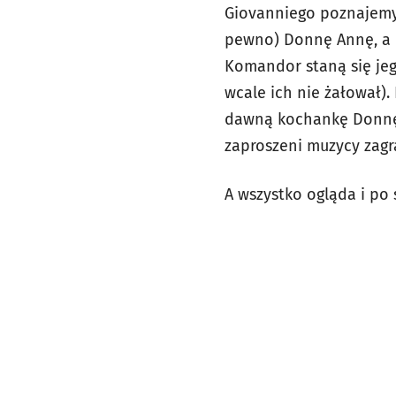
Giovanniego poznajemy 
pewno) Donnę Annę, a n
Komandor staną się jeg
wcale ich nie żałował)
dawną kochankę Donnę E
zaproszeni muzycy zagr
A wszystko ogląda i po