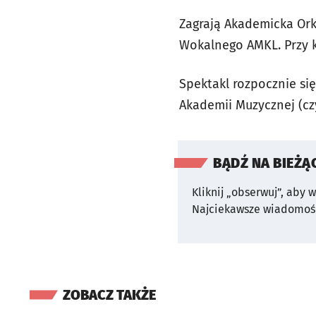
Zagrają Akademicka Ork
Wokalnego AMKL. Przy k
Spektakl rozpocznie si
Akademii Muzycznej (cz
BĄDŹ NA BIEŻĄ
Kliknij „obserwuj”, aby 
Najciekawsze wiadomośc
ZOBACZ TAKŻE