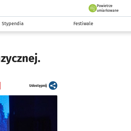
Powietrze
we Wrocławiu
Kultura
umiarkowane
Stypendia
Festiwale
zycznej.
artykuł
Udostępnij