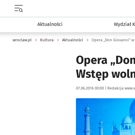
Menu główne portalu wroclaw.pl
Aktualności
Wydział K
wroclaw.pl
Kultura
Aktualności
Opera „Don Giovanni” w
Opera „Don
Wstęp wol
Data publikacji:
Autor:
07.06.2016 00:00 |
Redakcja www.w
Kliknij, aby powiększyć