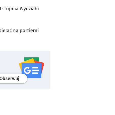
I stopnia Wydziału
ierać na portierni
profil
google news
serwisu wroclaw.pl
Obserwuj