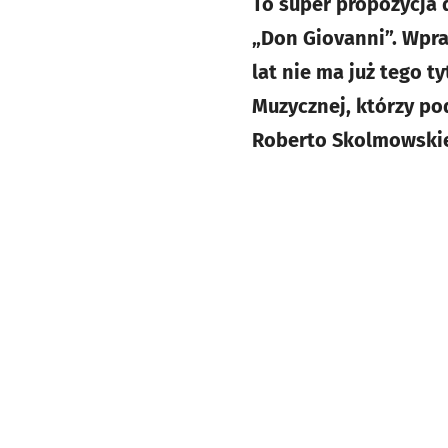
To super propozycja 
„Don Giovanni”. Wpra
lat nie ma już tego t
Muzycznej, którzy po
Roberto Skolmowskie