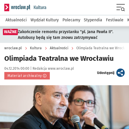
Serwis informacyjny wroclaw.pl podserwis: Kultura
Menu
Aktualności
Wydział Kultury
Polecamy
Stypendia
Festiwale
WAŻNE
Zakończenie remontu przystanku "pl. Jana Pawła II".
Autobusy będą się tam znowu zatrzymywać
wroclaw.pl
Kultura
Aktualności
Olimpiada Teatralna we Wrocław
Olimpiada Teatralna we Wrocławiu
Data publikacji:
Autor:
04.12.2014 00:00 |
Redakcja www.wroclaw.pl
artykuł
Udostępnij
Materiał archiwalny
Kliknij, aby powiększyć