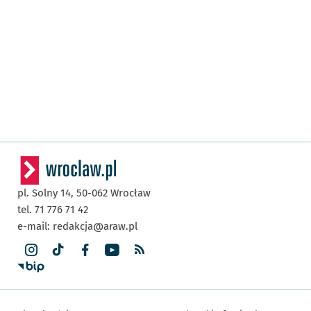
pl. Solny 14,
50-062
Wrocław
tel. 71 776 71 42
e-mail:
redakcja@araw.pl