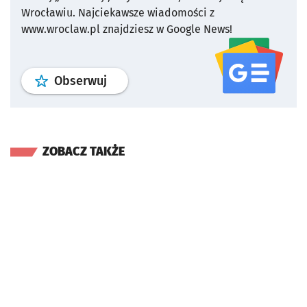
Wrocławiu.
Najciekawsze wiadomości z
www.wroclaw.pl znajdziesz w Google News!
profil
google news
serwisu wroclaw
Obserwuj
ZOBACZ TAKŻE