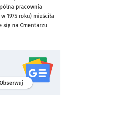
spólna pracownia
 w 1975 roku) mieściła
e się na Cmentarzu
profil
google news
serwisu wroclaw.pl
Obserwuj