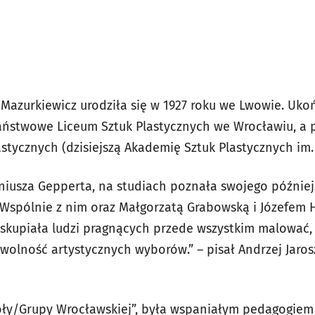
Mazurkiewicz urodziła się w 1927 roku we Lwowie. Uko
aństwowe Liceum Sztuk Plastycznych we Wrocławiu, a
astycznych (dzisiejszą Akademię Sztuk Plastycznych im
iusza Gepperta, na studiach poznała swojego później
 Wspólnie z nim oraz Małgorzatą Grabowską i Józefem
 skupiała ludzi pragnących przede wszystkim malować, 
olność artystycznych wyborów.” – pisał Andrzej Jarosz,
koły/Grupy Wrocławskiej”, była wspaniałym pedagogie