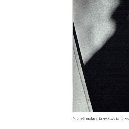
Pogrzeb malarki Krzesławy Maliszew