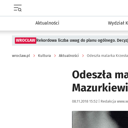
Menu główne portalu wroclaw.pl
Aktualności
Wydział K
WROCŁAW
Rekordowa liczba uwag do planu ogólnego. Decyzj
wroclaw.pl
Kultura
Aktualności
Odeszła malarka Krzesła
Odeszła ma
Mazurkiewic
Data publikacji:
Autor:
08.11.2018 15:52 |
Redakcja www.w
Kliknij, aby powiększyć