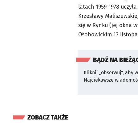
latach 1959-1978 uczył
Krzesławy Maliszewskiej
się w Rynku (jej okna 
Osobowickim 13 listopa
BĄDŹ NA BIEŻĄ
Kliknij „obserwuj”, aby 
Najciekawsze wiadomośc
ZOBACZ TAKŻE