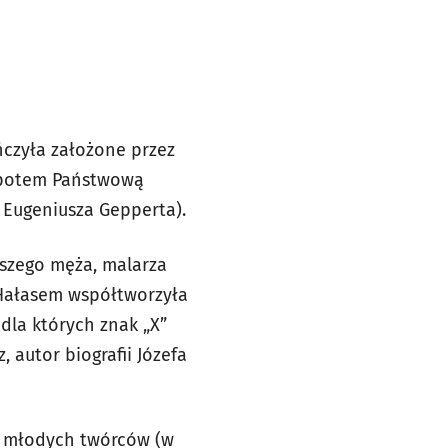
ńczyła założone przez
 potem Państwową
. Eugeniusza Gepperta).
szego męża, malarza
 Hałasem współtworzyła
dla których znak „X”
 autor biografii Józefa
m młodych twórców (w