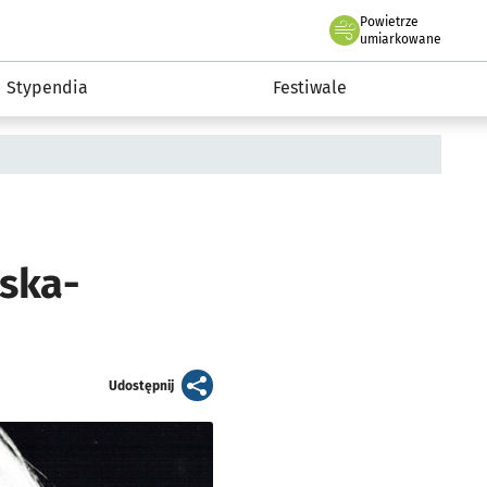
Powietrze
we Wrocławiu
Kultura
umiarkowane
Stypendia
Festiwale
ska-
artykuł
Udostępnij