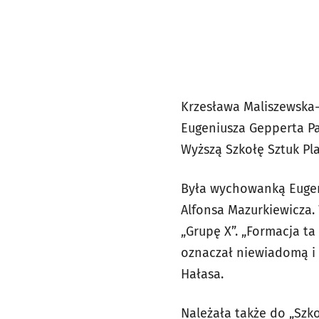
Krzesława Maliszewska-
Eugeniusza Gepperta P
Wyższą Szkołę Sztuk Pl
Była wychowanką Eugen
Alfonsa Mazurkiewicza.
„Grupę X”. „Formacja ta
oznaczał niewiadomą i w
Hałasa.
Należała także do „Sz