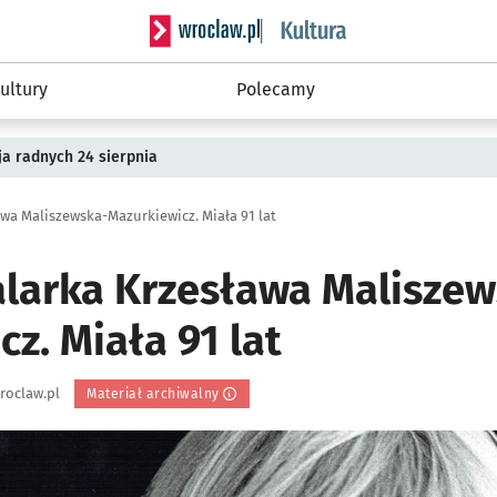
Serwis informacyjny wroclaw.pl podserwis: 
ultury
Polecamy
a radnych 24 sierpnia
wa Maliszewska-Mazurkiewicz. Miała 91 lat
larka Krzesława Maliszew
z. Miała 91 lat
roclaw.pl
Materiał archiwalny