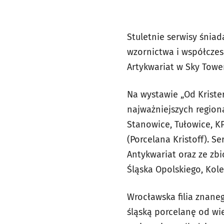
Stuletnie serwisy śnia
wzornictwa i współczes
Artykwariat w Sky Tower
Na wystawie „Od Krister
najważniejszych region
Stanowice, Tułowice, K
(Porcelana Kristoff). Se
Antykwariat oraz ze z
Śląska Opolskiego, Kole
Wrocławska filia znane
śląską porcelanę od wi