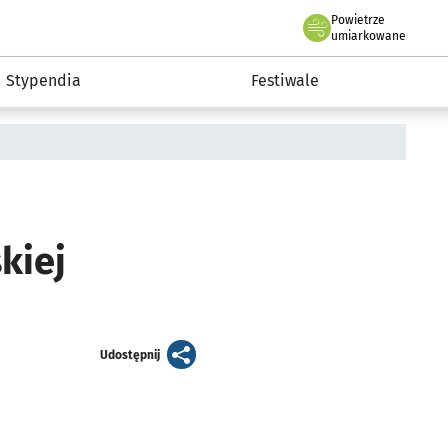
Powietrze
we Wrocławiu
Kultura
umiarkowane
Stypendia
Festiwale
kiej
artykuł
Udostępnij