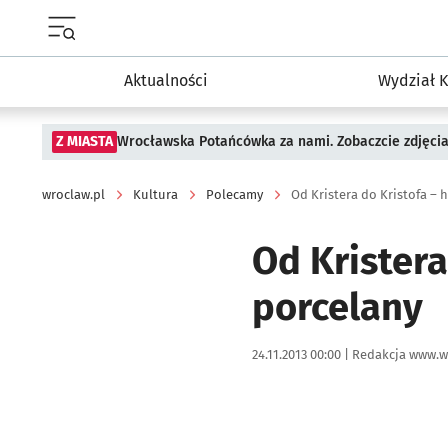
Menu główne portalu wroclaw.pl
Aktualności
Wydział K
Z MIASTA
Wrocławska Potańcówka za nami. Zobaczcie zdjęci
wroclaw.pl
Kultura
Polecamy
Od Kristera do Kristofa – h
Od Kristera
porcelany
Data publikacji:
Autor:
24.11.2013 00:00 |
Redakcja www.w
Kliknij, aby powiększyć