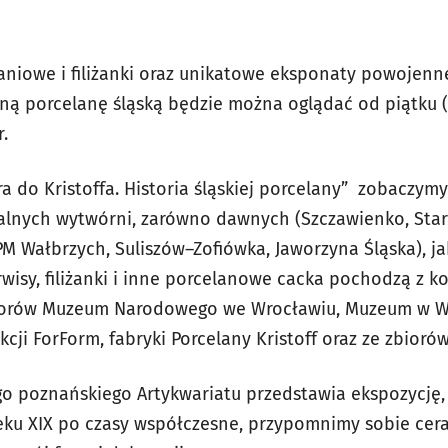
daniowe i filiżanki oraz unikatowe eksponaty powojenn
ną porcelanę śląską będzie można oglądać od piątku (2
.
a do Kristoffa. Historia śląskiej porcelany” zobaczym
alnych wytwórni, zarówno dawnych (Szczawienko, Star
PM Wałbrzych, Suliszów–Zofiówka, Jaworzyna Śląska), j
rwisy, filiżanki i inne porcelanowe cacka pochodzą z kol
biorów Muzeum Narodowego we Wrocławiu, Muzeum w 
kcji ForForm, fabryki Porcelany Kristoff oraz ze zbior
go poznańskiego Artykwariatu przedstawia ekspozycję,
eku XIX po czasy współczesne, przypomnimy sobie cer