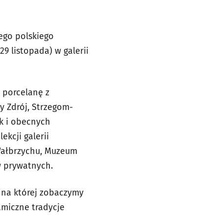
ego polskiego
9 listopada) w galerii
y porcelanę z
y Zdrój, Strzegom-
ak i obecnych
ekcji galerii
Wałbrzychu, Muzeum
ów prywatnych.
 na której zobaczymy
amiczne tradycje