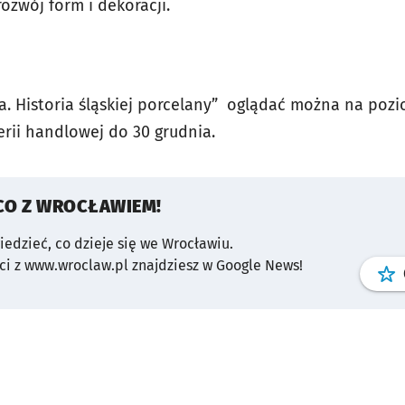
rozwój form i dekoracji.
fa. Historia śląskiej porcelany” oglądać można na poz
erii handlowej do 30 grudnia.
CO Z WROCŁAWIEM!
wiedzieć, co dzieje się we Wrocławiu.
i z www.wroclaw.pl znajdziesz w Google News!