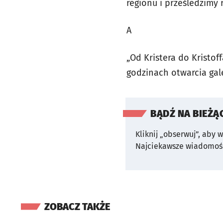
regionu i prześledzimy 
A
„Od Kristera do Kristof
godzinach otwarcia gal
BĄDŹ NA BIEŻĄ
Kliknij „obserwuj”, aby 
Najciekawsze wiadomośc
ZOBACZ TAKŻE