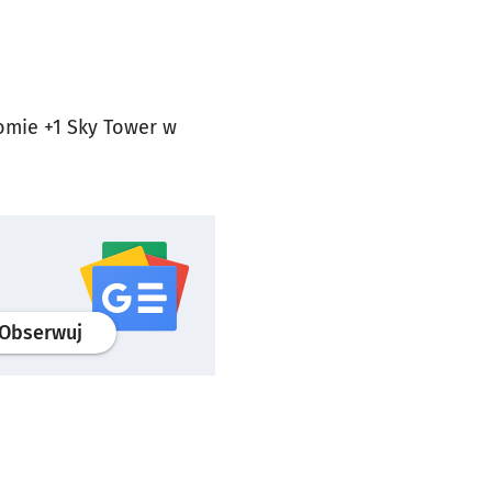
iomie +1 Sky Tower w
profil
google news
serwisu wroclaw.pl
Obserwuj