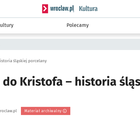
Serwis informacyjny wroclaw.pl podserwis: 
ultury
Polecamy
a
istoria śląskiej porcelany
 do Kristofa – historia śląs
roclaw.pl
Materiał archiwalny