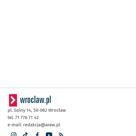
pl. Solny 14,
50-062
Wrocław
tel. 71 776 71 42
e-mail:
redakcja@araw.pl