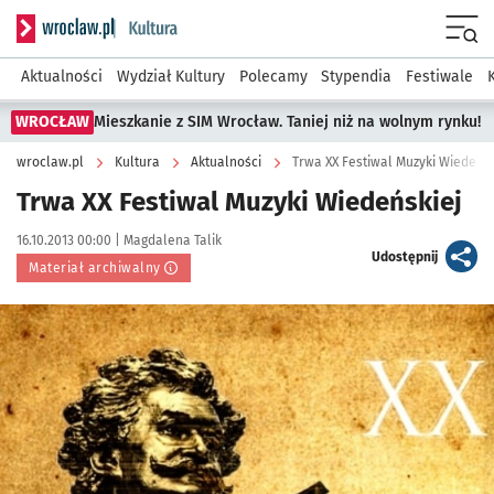
Serwis informacyjny wroclaw.pl podserwis: Kultura
Menu
Aktualności
Wydział Kultury
Polecamy
Stypendia
Festiwale
WROCŁAW
Mieszkanie z SIM Wrocław. Taniej niż na wolnym rynku!
wroclaw.pl
Kultura
Aktualności
Trwa XX Festiwal Muzyki Wiedeńsk
Trwa XX Festiwal Muzyki Wiedeńskiej
Data publikacji:
Autor:
16.10.2013 00:00 |
Magdalena Talik
artykuł
Udostępnij
Materiał archiwalny
Kliknij, aby powiększyć