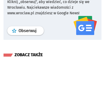
Kliknij „obserwuj”, aby wiedzieć, co dzieje się we
Wrocławiu.
Najciekawsze wiadomości z
www.wroclaw.pl znajdziesz w Google News!
profil
google news
serwisu wroclaw
Obserwuj
ZOBACZ TAKŻE