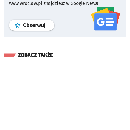
www.wroclaw.pl znajdziesz w Google News!
profil
google news
serwisu wroclaw
Obserwuj
ZOBACZ TAKŻE