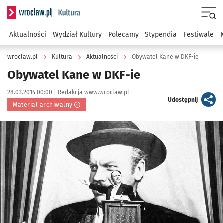
Serwis informacyjny wroclaw.pl podserwis: Kultura
Menu
Aktualności
Wydział Kultury
Polecamy
Stypendia
Festiwale
wroclaw.pl
Kultura
Aktualności
Obywatel Kane w DKF-ie
Obywatel Kane w DKF-ie
Data publikacji:
Autor:
28.03.2014 00:00 |
Redakcja www.wroclaw.pl
artykuł
Udostępnij
Materiał archiwalny
Kliknij, aby powiększyć