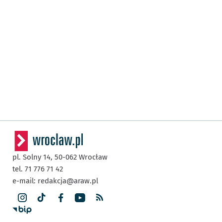
pl. Solny 14,
50-062
Wrocław
tel. 71 776 71 42
e-mail:
redakcja@araw.pl