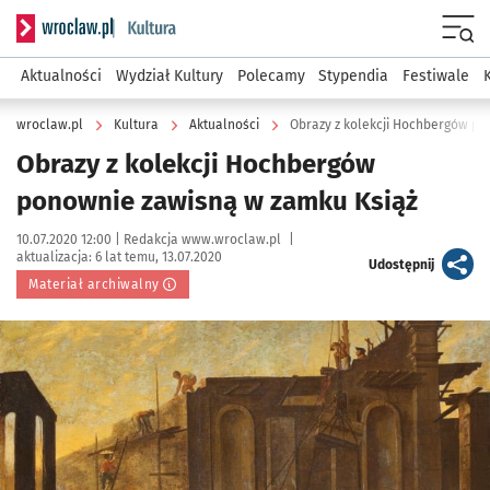
Serwis informacyjny wroclaw.pl podserwis: Kultura
Menu
Aktualności
Wydział Kultury
Polecamy
Stypendia
Festiwale
wroclaw.pl
Kultura
Aktualności
Obrazy z kolekcji Hochbergów po
Obrazy z kolekcji Hochbergów
ponownie zawisną w zamku Książ
Data publikacji:
Autor:
10.07.2020 12:00 |
Redakcja www.wroclaw.pl
|
aktualizacja:
6 lat temu, 13.07.2020
artykuł
Udostępnij
Materiał archiwalny
Kliknij, aby powiększyć