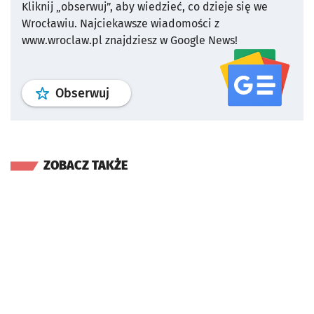
Kliknij „obserwuj”, aby wiedzieć, co dzieje się we
Wrocławiu.
Najciekawsze wiadomości z
www.wroclaw.pl znajdziesz w Google News!
profil
google news
serwisu wroclaw
Obserwuj
ZOBACZ TAKŻE