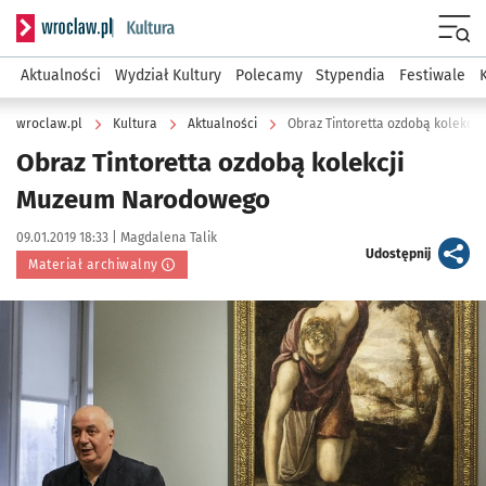
Serwis informacyjny wroclaw.pl podserwis: Kultura
Menu
Aktualności
Wydział Kultury
Polecamy
Stypendia
Festiwale
wroclaw.pl
Kultura
Aktualności
Obraz Tintoretta ozdobą kolekc
Obraz Tintoretta ozdobą kolekcji
Muzeum Narodowego
Data publikacji:
Autor:
09.01.2019 18:33 |
Magdalena Talik
artykuł
Udostępnij
Materiał archiwalny
Kliknij, aby powiększyć