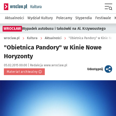
Serwis informacyjny wroclaw.pl podserwis: Kultura
Menu
Aktualności
Wydział Kultury
Polecamy
Stypendia
Festiwale
WROCŁAW
Wypadek autobusu i taksówki na Al. Krzywoustego
wroclaw.pl
Kultura
Aktualności
"Obietnica Pandory" w Kinie Now
"Obietnica Pandory" w Kinie Nowe
Horyzonty
Data publikacji:
Autor:
05.02.2015 00:00 |
Redakcja www.wroclaw.pl
artykuł
Udostępnij
Materiał archiwalny
Kliknij, aby powiększyć