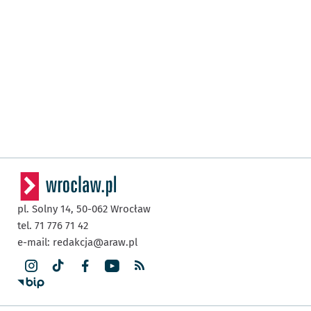
pl. Solny 14,
50-062
Wrocław
tel. 71 776 71 42
e-mail:
redakcja@araw.pl