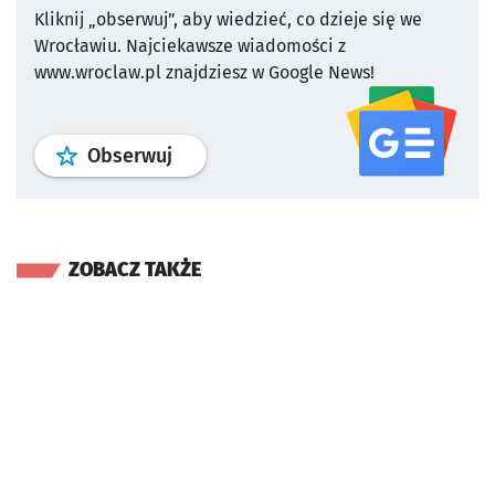
Kliknij „obserwuj”, aby wiedzieć, co dzieje się we
Wrocławiu.
Najciekawsze wiadomości z
www.wroclaw.pl znajdziesz w Google News!
profil
google news
serwisu wroclaw
Obserwuj
ZOBACZ TAKŻE