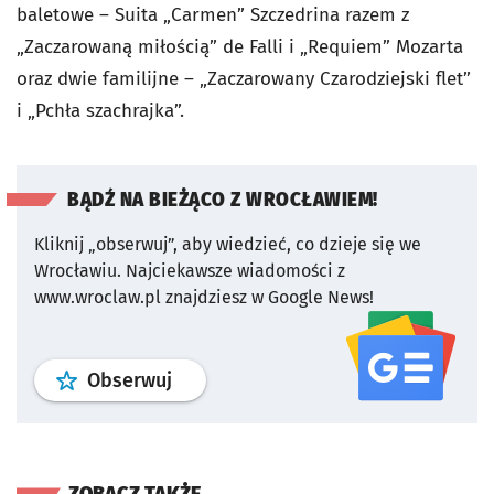
baletowe – Suita „Carmen” Szczedrina razem z
„Zaczarowaną miłością” de Falli i „Requiem” Mozarta
oraz dwie familijne – „Zaczarowany Czarodziejski flet”
i „Pchła szachrajka”.
BĄDŹ NA BIEŻĄCO Z WROCŁAWIEM!
Kliknij „obserwuj”, aby wiedzieć, co dzieje się we
Wrocławiu.
Najciekawsze wiadomości z
www.wroclaw.pl znajdziesz w Google News!
profil
google news
serwisu wroclaw
Obserwuj
ZOBACZ TAKŻE