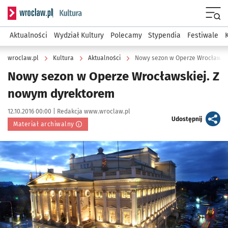
Serwis informacyjny wroclaw.pl podserwis: Kultura
Menu
Aktualności
Wydział Kultury
Polecamy
Stypendia
Festiwale
wroclaw.pl
Kultura
Aktualności
Nowy sezon w Operze Wrocławski
Nowy sezon w Operze Wrocławskiej. Z
nowym dyrektorem
Data publikacji:
Autor:
12.10.2016 00:00 |
Redakcja www.wroclaw.pl
artykuł
Udostępnij
Materiał archiwalny
Kliknij, aby powiększyć