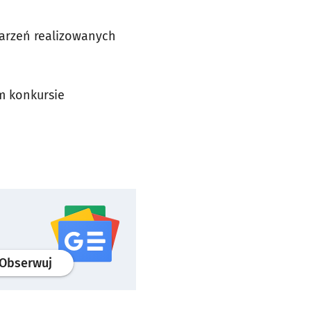
arzeń realizowanych
ym konkursie
profil
google news
serwisu wroclaw.pl
Obserwuj