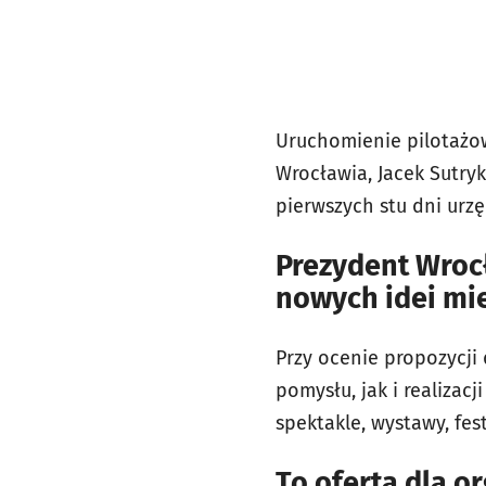
Uruchomienie pilotażow
Wrocławia, Jacek Sutry
pierwszych stu dni urz
Prezydent Wrocł
nowych idei mie
Przy ocenie propozycji
pomysłu, jak i realizac
spektakle, wystawy, fes
To oferta dla o