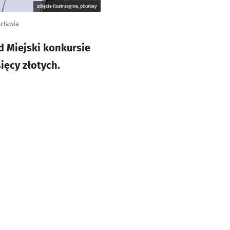
zdjęcie ilustracyjne, pixabay
ocławia
d Miejski konkursie
ięcy złotych.