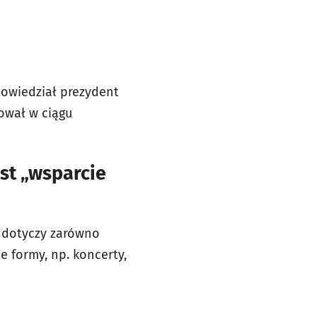
powiedział prezydent
rował w ciągu
st „wsparcie
o dotyczy zarówno
e formy, np. koncerty,