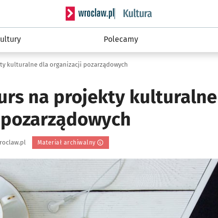
Serwis informacyjny wroclaw.pl podserwis: 
ultury
Polecamy
ty kulturalne dla organizacji pozarządowych
rs na projekty kulturalne
i pozarządowych
roclaw.pl
Materiał archiwalny