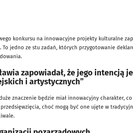
ego konkursu na innowacyjne projekty kulturalne za
k. To jedno ze stu zadań, których przygotowanie dekla
ędowania.
awia zapowiadał, że jego intencją je
jskich i artystycznych”
 duże znaczenie będzie miał innowacyjny charakter, c
ji przedsięwzięcia, choć mogą być one ujęte w tradycyjn
tiwale.
rganizacji pozarządowych