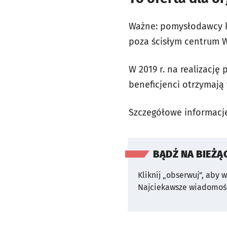
Ważne: pomysłodawcy k
poza ścisłym centrum W
W 2019 r. na realizacj
beneficjenci otrzymają 
Szczegółowe informac
BĄDŹ NA BIEŻĄ
Kliknij „obserwuj”, aby 
Najciekawsze wiadomośc