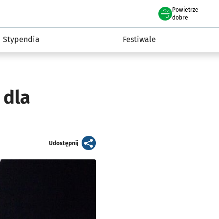
Powietrze
we Wrocławiu
Kultura
dobre
Stypendia
Festiwale
 dla
artykuł
Udostępnij