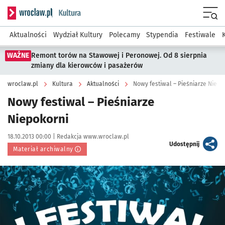
Serwis informacyjny wroclaw.pl podserwis: Kultura
Menu
Aktualności
Wydział Kultury
Polecamy
Stypendia
Festiwale
WAŻNE
Remont torów na Stawowej i Peronowej. Od 8 sierpnia
zmiany dla kierowców i pasażerów
wroclaw.pl
Kultura
Aktualności
Nowy festiwal – Pieśniarze Niepo
Nowy festiwal – Pieśniarze
Niepokorni
Data publikacji:
Autor:
18.10.2013 00:00 |
Redakcja www.wroclaw.pl
artykuł
Udostępnij
Materiał archiwalny
Kliknij, aby powiększyć