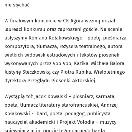
nie słychać.
W finałowym koncercie w CK Agora wezmą udział
laureaci konkursu oraz zaproszeni goście. Na scenie
usłyszymy Romana Kołakowskiego - poetę, pieśniarza,
kompozytora, tłumacza, reżysera teatralnego, autora
wielkich widowisk estradowych i tekstów piosenek
wykonywanych przez Voo Voo, Kazika, Michała Bajora,
Justynę Steczkowską czy Piotra Rubika. Wieloletniego
dyrektora Przeglądu Piosenki Aktorskiej.
Wystąpią też Jacek Kowalski - pieśniarz, sarmata,
poeta, tłumacz literatury starofrancuskiej, Andrzej
Kołakowski - bard, poeta, pedagog, publicysta,
nauczyciel akademicki i Projekt Volodia – muzycy
śpiewający m.in. poezję legendarnego barda