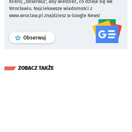
Kliknij „obserwuj”, aby wiedzieć, co dzieje się we
Wrocławiu.
Najciekawsze wiadomości z
www.wroclaw.pl znajdziesz w Google News!
profil
google news
serwisu wroclaw
Obserwuj
ZOBACZ TAKŻE