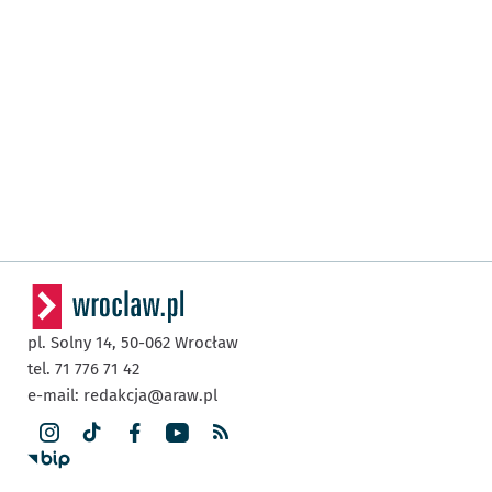
pl. Solny 14,
50-062
Wrocław
tel. 71 776 71 42
e-mail:
redakcja@araw.pl