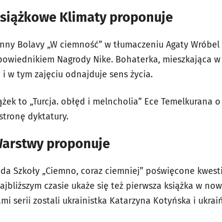
siążkowe Klimaty proponuje
 Anny Bolavy „W ciemność” w tłumaczeniu Agaty Wróbe
odpowiednikiem Nagrody Nike. Bohaterka, mieszkająca
a i w tym zajęciu odnajduje sens życia.
żek to „Turcja. obłęd i melncholia” Ece Temelkurana o 
stronę dyktatury.
arstwy proponuje
da Szkoły „Ciemno, coraz ciemniej” poświęcone kwest
ajbliższym czasie ukaże się też pierwsza książka w now
mi serii zostali ukrainistka Katarzyna Kotyńska i ukraiń