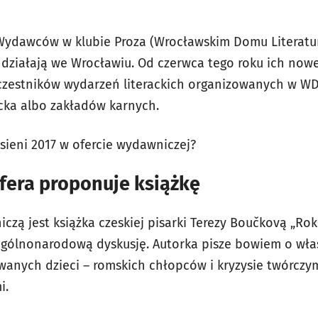
Wydawców w klubie Proza (Wrocławskim Domu Literatu
 działają we Wrocławiu. Od czerwca tego roku ich nowe
uczestników wydarzeń literackich organizowanych w WD
cka albo zakładów karnych.
sieni 2017 w ofercie wydawniczej?
era proponuje książkę
zą jest książka czeskiej pisarki Terezy Boučkovą „Rok
gólnonarodową dyskusję. Autorka pisze bowiem o wła
ych dzieci – romskich chłopców i kryzysie twórczym, 
i.