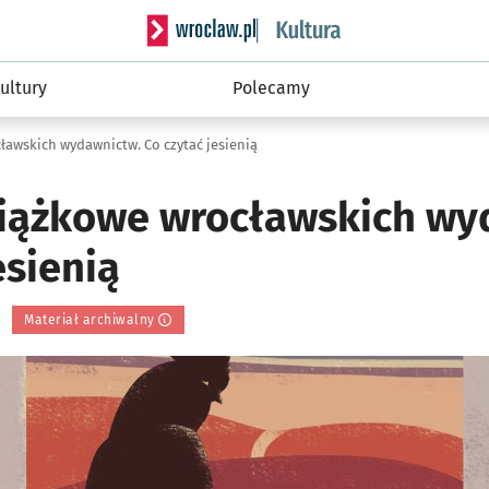
Serwis informacyjny wroclaw.pl podserwis: 
ultury
Polecamy
awskich wydawnictw. Co czytać jesienią
iążkowe wrocławskich wy
esienią
Materiał archiwalny