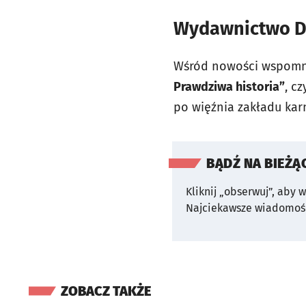
Wydawnictwo D
Wśród nowości wspomn
Prawdziwa historia”
, c
po więźnia zakładu kar
BĄDŹ NA BIEŻĄ
Kliknij „obserwuj”, aby 
Najciekawsze wiadomośc
ZOBACZ TAKŻE