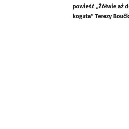
powieść „Żółwie aż d
koguta” Terezy Boučko