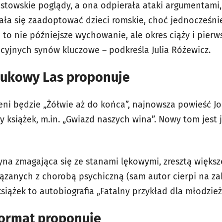
istowskie poglądy, a ona odpierała ataki argumentami, 
a się zaadoptować dzieci romskie, choć jednocześnie
 to nie późniejsze wychowanie, ale okres ciąży i pierw
pcyjnych synów kluczowe – podkreśla Julia Różewicz.
ukowy Las proponuje
eni będzie „Żółwie aż do końca”, najnowsza powieść J
 książek, m.in. „Gwiazd naszych wina”. Nowy tom jest 
yna zmagająca się ze stanami lękowymi, zresztą większ
zanych z chorobą psychiczną (sam autor cierpi na za
iążek to autobiografia „Fatalny przykład dla młodzież
ormat proponuje