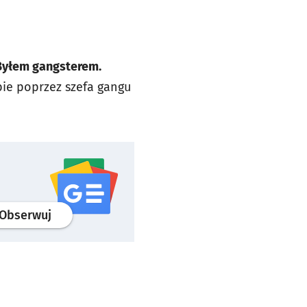
Byłem gangsterem.
ubie poprzez szefa gangu
profil
google news
serwisu wroclaw.pl
Obserwuj