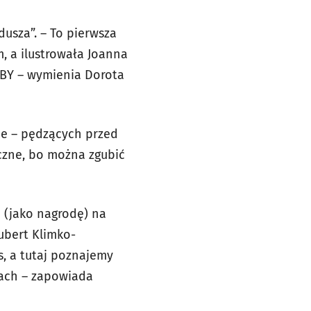
usza”. – To pierwsza
m, a ilustrowała Joanna
BBY – wymienia Dorota
ie – pędzących przed
giczne, bo można zgubić
o (jako nagrodę) na
Hubert Klimko-
s, a tutaj poznajemy
iach – zapowiada