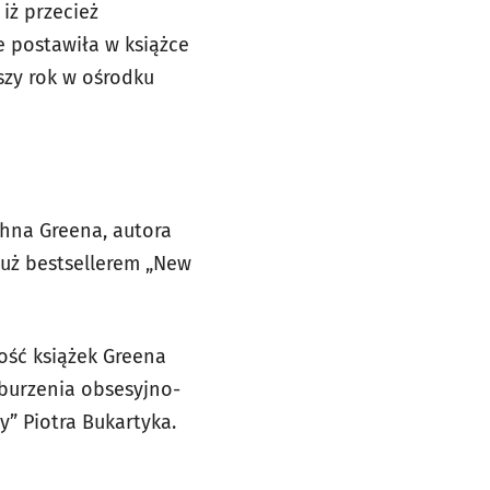
iż przecież
 postawiła w książce
szy rok w ośrodku
ohna Greena, autora
już bestsellerem „New
ość książek Greena
burzenia obsesyjno-
y” Piotra Bukartyka.