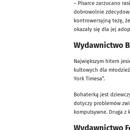
– Pisarce zarzucano ras
dobrowolnie zdecydował
kontrowersyjną tezę, że
okazały się dla jej ado
Wydawnictwo B
Największym hitem jesi
kultowych dla młodzieży
York Timesa”.
Bohaterką jest dziewcz
dotyczy problemów zwią
kompulsywne. Druga z ks
Wydawnictwo F