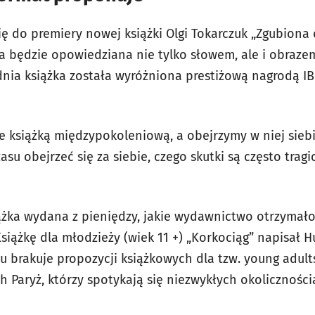
ę do premiery nowej książki Olgi Tokarczuk „Zgubiona d
óra będzie opowiedziana nie tylko słowem, ale i obraze
dnia książka została wyróżniona prestiżową nagrodą I
e książką międzypokoleniową, a obejrzymy w niej sieb
zasu obejrzeć się za siebie, czego skutki są często tra
siążka wydana z pieniędzy, jakie wydawnictwo otrzymał
siążkę dla młodzieży (wiek 11 +) „Korkociąg” napisał 
u brakuje propozycji książkowych dla tzw. young adult
h Paryż, którzy spotykają się niezwykłych okolicznośc