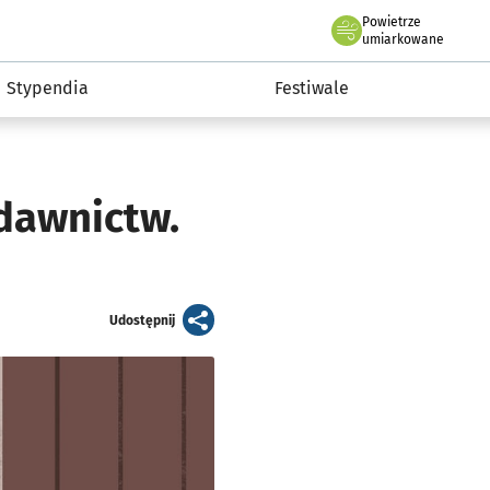
Powietrze
we Wrocławiu
Kultura
umiarkowane
Stypendia
Festiwale
dawnictw.
artykuł
Udostępnij