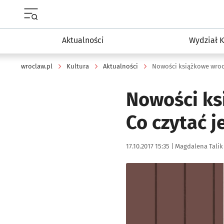
Menu główne portalu wroclaw.pl
Aktualności
Wydział K
wroclaw.pl
Kultura
Aktualności
Nowości książkowe wrocł
Nowości ks
Co czytać j
Data publikacji:
Autor:
17.10.2017 15:35 |
Magdalena Talik
Kliknij, aby powiększyć