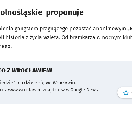
olnośląskie proponuje
ienia gangstera pragnącego pozostać anonimowym
„
zyli historia z życia wzięta. Od bramkarza w nocnym kl
nego.
CO Z WROCŁAWIEM!
wiedzieć, co dzieje się we Wrocławiu.
i z www.wroclaw.pl znajdziesz w Google News!