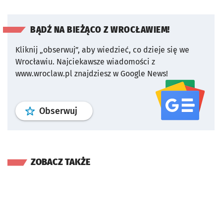
BĄDŹ NA BIEŻĄCO Z WROCŁAWIEM!
Kliknij „obserwuj”, aby wiedzieć, co dzieje się we
Wrocławiu.
Najciekawsze wiadomości z
www.wroclaw.pl znajdziesz w Google News!
profil
google news
serwisu wroclaw
Obserwuj
ZOBACZ TAKŻE