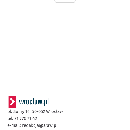
pl. Solny 14,
50-062
Wrocław
tel. 71 776 71 42
e-mail:
redakcja@araw.pl