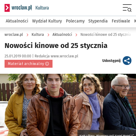
Serwis informacyjny wroclaw.pl podserwis: Kultura
Menu
Aktualności
Wydział Kultury
Polecamy
Stypendia
Festiwale
wroclaw.pl
Kultura
Aktualności
Nowości kinowe od 25 stycznia
Nowości kinowe od 25 stycznia
Data publikacji:
Autor:
25.01.2019 00:00 |
Redakcja www.wroclaw.pl
artykuł
Udostępnij
Materiał archiwalny
Kliknij, aby powiększyć
Kadr z filmu „Miszmasz czyli Kogel Mogel 3”