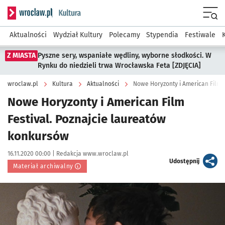
Serwis informacyjny wroclaw.pl podserwis: Kultura
Menu
Aktualności
Wydział Kultury
Polecamy
Stypendia
Festiwale
Z MIASTA
Pyszne sery, wspaniałe wędliny, wyborne słodkości. W
Rynku do niedzieli trwa Wrocławska Feta [ZDJĘCIA]
wroclaw.pl
Kultura
Aktualności
Nowe Horyzonty i American Film 
Nowe Horyzonty i American Film
Festival. Poznajcie laureatów
konkursów
Data publikacji:
Autor:
16.11.2020 00:00 |
Redakcja www.wroclaw.pl
artykuł
Udostępnij
Materiał archiwalny
Kliknij, aby powiększyć