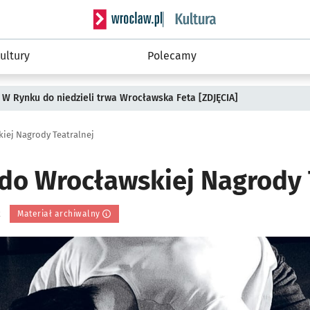
Serwis informacyjny wroclaw.pl podserwis: 
ultury
Polecamy
 W Rynku do niedzieli trwa Wrocławska Feta [ZDJĘCIA]
iej Nagrody Teatralnej
do Wrocławskiej Nagrody 
k
Materiał archiwalny