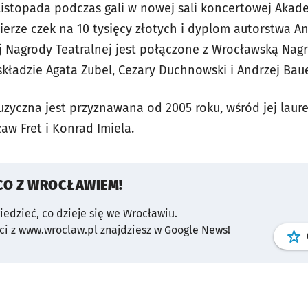
istopada podczas gali w nowej sali koncertowej Akade
ierze czek na 10 tysięcy złotych i dyplom autorstwa A
 Nagrody Teatralnej jest połączone z Wrocławską Nag
składzie Agata Zubel, Cezary Duchnowski i Andrzej Baue
yczna jest przyznawana od 2005 roku, wśród jej laurea
ław Fret i Konrad Imiela.
CO Z WROCŁAWIEM!
wiedzieć, co dzieje się we Wrocławiu.
i z www.wroclaw.pl znajdziesz w Google News!