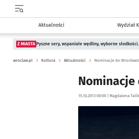
Menu główne portalu wroclaw.pl
Aktualności
Wydział K
Z MIASTA
Pyszne sery, wspaniałe wędliny, wyborne słodkości.
wroclaw.pl
Kultura
Aktualności
Nominacje do Wrocławsk
Nominacje 
Data publikacji:
Autor:
15.10.2013 00:00 |
Magdalena Tali
Kliknij, aby powiększyć