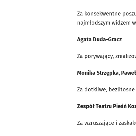
Za konsekwentne poszu
najmłodszym widzem w 
Agata Duda-Gracz
Za porywający, zrealizow
Monika Strzępka, Paweł
Za dotkliwe, bezlitosn
Zespół Teatru Pieśń Ko
Za wzruszające i zaskak