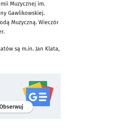
mii Muzycznej im.
nny Gawlikowskiej.
rodą Muzyczną. Wieczór
r.
tów są m.in. Jan Klata,
profil
google news
serwisu wroclaw.pl
Obserwuj