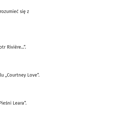
ozumieć się z
 Rivière...”.
lu „Courtney Love”.
ieśni Leara”.