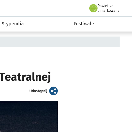
Powietrze
we Wrocławiu
Kultura
umiarkowane
Stypendia
Festiwale
Teatralnej
artykuł
Udostępnij