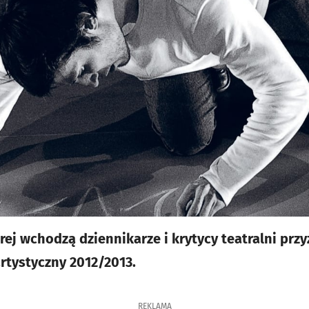
rej wchodzą dziennikarze i krytycy teatralni przy
rtystyczny 2012/2013.
REKLAMA