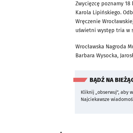
Zwycięzcę poznamy 18 l
Karola Lipińskiego. Odb
Wręczenie Wrocławskiej
uświetni występ tria w 
Wrocławska Nagroda Muz
Barbara Wysocka, Jaros
BĄDŹ NA BIEŻĄ
Kliknij „obserwuj”, aby 
Najciekawsze wiadomośc