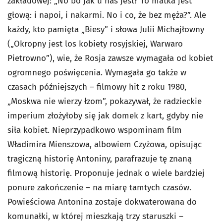
zakładowej: „No bo jak u nas jest? To matka jest
głową: i napoi, i nakarmi. No i co, że bez męża?”. Ale
każdy, kto pamięta „Biesy” i słowa Julii Michajłowny
(„Okropny jest los kobiety rosyjskiej, Warwaro
Pietrowno”), wie, że Rosja zawsze wymagała od kobiet
ogromnego poświęcenia. Wymagała go także w
czasach późniejszych – filmowy hit z roku 1980,
„Moskwa nie wierzy łzom”, pokazywał, że radzieckie
imperium złożyłoby się jak domek z kart, gdyby nie
siła kobiet. Nieprzypadkowo wspominam film
Władimira Mienszowa, albowiem Czyżowa, opisując
tragiczną historię Antoniny, parafrazuje tę znaną
filmową historię. Proponuje jednak o wiele bardziej
ponure zakończenie – na miarę tamtych czasów.
Powieściowa Antonina zostaje dokwaterowana do
komunałki, w której mieszkają trzy staruszki –