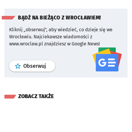
BĄDŹ NA BIEŻĄCO Z WROCŁAWIEM!
Kliknij „obserwuj”, aby wiedzieć, co dzieje się we
Wrocławiu.
Najciekawsze wiadomości z
www.wroclaw.pl znajdziesz w Google News!
profil
google news
serwisu wroclaw
Obserwuj
ZOBACZ TAKŻE