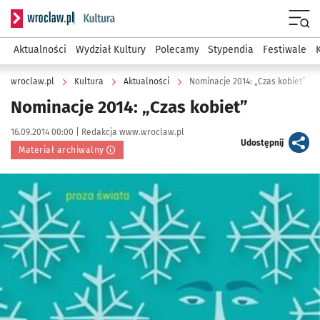
Serwis informacyjny wroclaw.pl podserwis: Kultura
Menu
Aktualności
Wydział Kultury
Polecamy
Stypendia
Festiwale
wroclaw.pl
Kultura
Aktualności
Nominacje 2014: „Czas kobiet”
Nominacje 2014: „Czas kobiet”
Data publikacji:
Autor:
16.09.2014 00:00 |
Redakcja www.wroclaw.pl
artykuł
Udostępnij
Materiał archiwalny
Kliknij, aby powiększyć