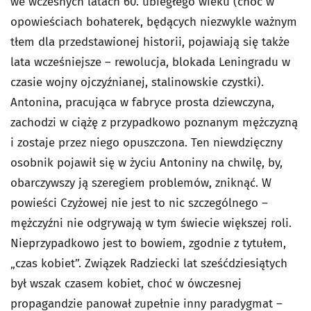
we wczesnych latach 60. ubiegłego wieku (choć w
opowieściach bohaterek, będących niezwykle ważnym
tłem dla przedstawionej historii, pojawiają się także
lata wcześniejsze – rewolucja, blokada Leningradu w
czasie wojny ojczyźnianej, stalinowskie czystki).
Antonina, pracująca w fabryce prosta dziewczyna,
zachodzi w ciążę z przypadkowo poznanym mężczyzną
i zostaje przez niego opuszczona. Ten niewdzięczny
osobnik pojawił się w życiu Antoniny na chwilę, by,
obarczywszy ją szeregiem problemów, zniknąć. W
powieści Czyżowej nie jest to nic szczególnego –
mężczyźni nie odgrywają w tym świecie większej roli.
Nieprzypadkowo jest to bowiem, zgodnie z tytułem,
„czas kobiet”. Związek Radziecki lat sześćdziesiątych
był wszak czasem kobiet, choć w ówczesnej
propagandzie panował zupełnie inny paradygmat –