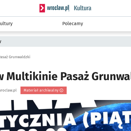
Serwis informacyjny wroclaw.pl podserwis: 
ultury
Polecamy
y
Pasaż Grunwaldzki
w Multikinie Pasaż Grunwa
roclaw.pl
Materiał archiwalny