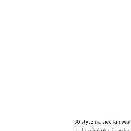
30 stycznia sieć kin Mu
będą mieć okazję zobac