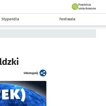
Powietrze
we Wrocławiu
Kultura
umiarkowane
Stypendia
Festiwale
ldzki
artykuł
Udostępnij