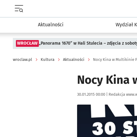
Menu główne portalu wroclaw.pl
Aktualności
Wydział K
WROCŁAW
„Panorama 1670” w Hali Stulecia – zdjęcia z sobot
wroclaw.pl
Kultura
Aktualności
Nocy Kina w Multikinie 
Nocy Kina 
Data publikacji:
Autor:
30.01.2015 00:00 |
Redakcja www.w
Kliknij, aby powiększyć