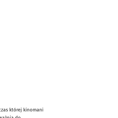
dczas której kinomani
oważnia do