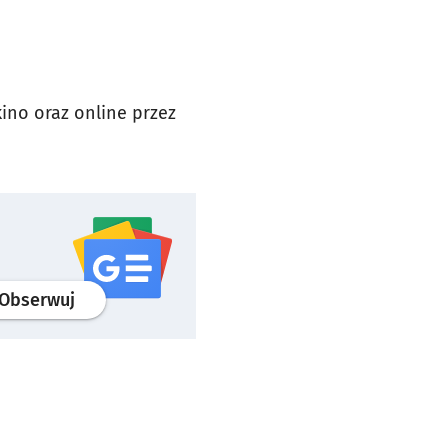
kino oraz online przez
profil
google news
serwisu wroclaw.pl
Obserwuj