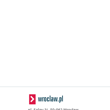
pl. Solny 14,
50-062
Wrocław