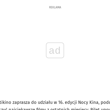
REKLAMA
ad
ltikino zaprasza do udziału w 16. edycji Nocy Kina, po
zyć najciekawsze filmy z ostatnich miesięcy. Bilet up