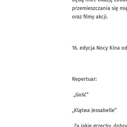
przemieszczania się mię
oraz filmy akcji.
16. edycja Nocy Kina od
Repertuar:
„Gość”
„Klątwa Jessabelle”
„Za jakie grzechy, dobr