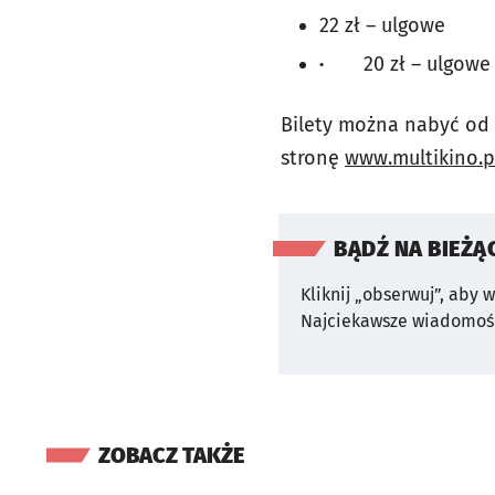
22 zł – ulgowe
·
20 zł – ulgow
Bilety można nabyć od 1
stronę
www.multikino.p
BĄDŹ NA BIEŻĄ
Kliknij „obserwuj”, aby 
Najciekawsze wiadomośc
ZOBACZ TAKŻE