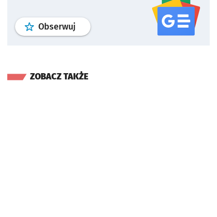
profil
google news
serwisu wroclaw
Obserwuj
ZOBACZ TAKŻE