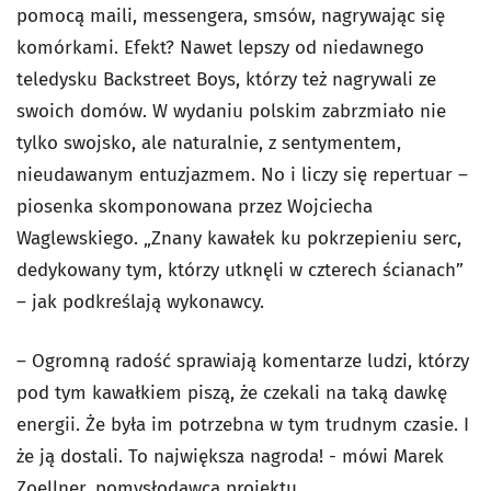
pomocą maili, messengera, smsów, nagrywając się
komórkami. Efekt? Nawet lepszy od niedawnego
teledysku Backstreet Boys, którzy też nagrywali ze
swoich domów. W wydaniu polskim zabrzmiało nie
tylko swojsko, ale naturalnie, z sentymentem,
nieudawanym entuzjazmem. No i liczy się repertuar –
piosenka skomponowana przez Wojciecha
Waglewskiego. „Z
nany kawałek ku pokrzepieniu serc,
dedykowany tym, którzy utknęli w czterech ścianach”
– jak podkreślają wykonawcy.
– Ogromną radość sprawiają komentarze ludzi, którzy
pod tym kawałkiem piszą, że czekali na taką dawkę
energii. Że była im potrzebna w tym trudnym czasie. I
że ją dostali. To największa nagroda! - mówi Marek
Zoellner, pomysłodawca projektu.