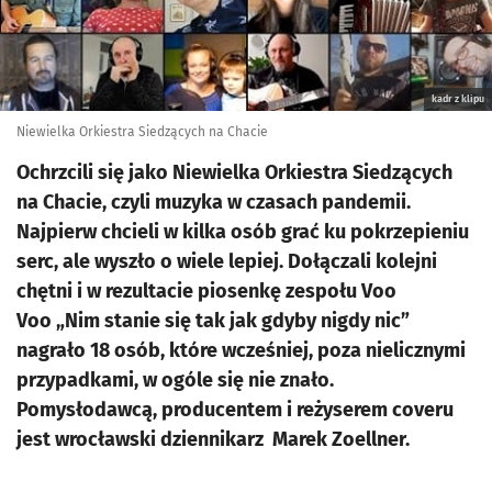
kadr z klipu
Niewielka Orkiestra Siedzących na Chacie
Ochrzcili się jako Niewielka Orkiestra Siedzących
na Chacie, czyli muzyka w czasach pandemii.
Najpierw chcieli w kilka osób grać ku pokrzepieniu
serc, ale wyszło o wiele lepiej. Dołączali kolejni
chętni i w rezultacie piosenkę zespołu Voo
Voo „Nim stanie się tak jak gdyby nigdy nic”
nagrało 18 osób, które wcześniej, poza nielicznymi
przypadkami, w ogóle się nie znało.
Pomysłodawcą, producentem i reżyserem coveru
jest wrocławski dziennikarz Marek Zoellner.