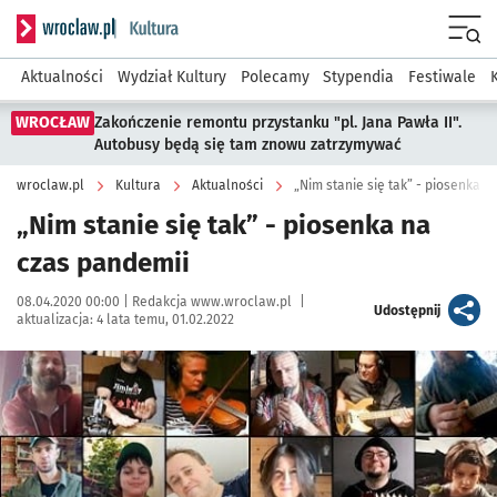
Serwis informacyjny wroclaw.pl podserwis: Kultura
Menu
Aktualności
Wydział Kultury
Polecamy
Stypendia
Festiwale
WROCŁAW
Zakończenie remontu przystanku "pl. Jana Pawła II".
Autobusy będą się tam znowu zatrzymywać
wroclaw.pl
Kultura
Aktualności
„Nim stanie się tak” - piosenka n
„Nim stanie się tak” - piosenka na
czas pandemii
Data publikacji:
Autor:
08.04.2020 00:00 |
Redakcja www.wroclaw.pl
|
artykuł
Udostępnij
aktualizacja:
4 lata temu, 01.02.2022
Kliknij, aby powiększyć