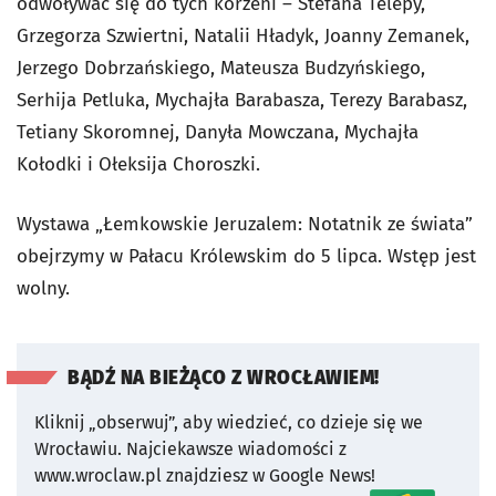
odwoływać się do tych korzeni – Stefana Telepy,
Grzegorza Szwiertni, Natalii Hładyk, Joanny Zemanek,
Jerzego Dobrzańskiego, Mateusza Budzyńskiego,
Serhija Petluka, Mychajła Barabasza, Terezy Barabasz,
Tetiany Skoromnej, Danyła Mowczana, Mychajła
Kołodki i Ołeksija Choroszki.
Wystawa „Łemkowskie Jeruzalem: Notatnik ze świata”
obejrzymy w Pałacu Królewskim do 5 lipca. Wstęp jest
wolny.
BĄDŹ NA BIEŻĄCO Z WROCŁAWIEM!
Kliknij „obserwuj”, aby wiedzieć, co dzieje się we
Wrocławiu.
Najciekawsze wiadomości z
www.wroclaw.pl znajdziesz w Google News!