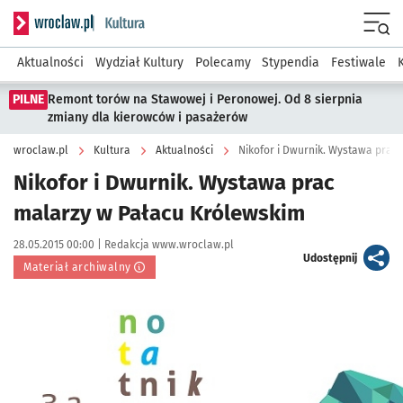
Serwis informacyjny wroclaw.pl podserwis: Kultura
Menu
Aktualności
Wydział Kultury
Polecamy
Stypendia
Festiwale
PILNE
Remont torów na Stawowej i Peronowej. Od 8 sierpnia
zmiany dla kierowców i pasażerów
wroclaw.pl
Kultura
Aktualności
Nikofor i Dwurnik. Wystawa prac
Nikofor i Dwurnik. Wystawa prac
malarzy w Pałacu Królewskim
Data publikacji:
Autor:
28.05.2015 00:00 |
Redakcja www.wroclaw.pl
artykuł
Udostępnij
Materiał archiwalny
Kliknij, aby powiększyć