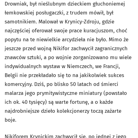
Drowniak, był nieślubnym dzieckiem głuchoniemej
łemkowskiej posługaczki, z trudem mówił, był
samotnikiem. Malował w Krynicy-Zdroju, gdzie
najczęściej oferował swoje prace kuracjuszom, choć
popytu na te niewielkie arcydzieła nie było. Mimo że
jeszcze przed wojną Nikifor zachwycił zagranicznych
znawców sztuki, a po wojnie zorganizowano mu wiele
indywidualnych wystaw w Niemczech, we Francji,
Belgii nie przekładało się to na jakikolwiek sukces
komercyjny. Dziś, po blisko 50 latach od śmierci
malarza jego prymitywistyczne miniatury (powstało
ich ok. 40 tysięcy) są warte fortunę, a o każde
najdrobniejsze dzieło kolekcjonerzy toczą zażarte
boje.
Nikiforem Krynickim zachwycił się, po jednej z jego