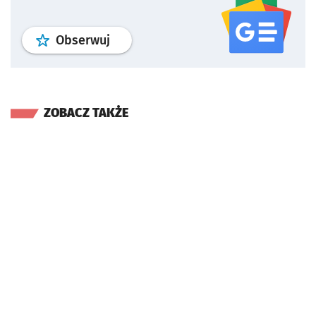
profil
google news
serwisu wroclaw
Obserwuj
ZOBACZ TAKŻE