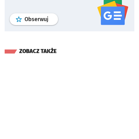
profil
google news
serwisu wroclaw
Obserwuj
ZOBACZ TAKŻE