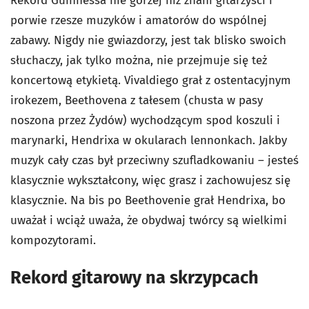
Rekord Guinnessa nie gorzej niż znani gitarzyści i
porwie rzesze muzyków i amatorów do wspólnej
zabawy. Nigdy nie gwiazdorzy, jest tak blisko swoich
słuchaczy, jak tylko można, nie przejmuje się też
koncertową etykietą. Vivaldiego grał z ostentacyjnym
irokezem, Beethovena z tałesem (chusta w pasy
noszona przez Żydów) wychodzącym spod koszuli i
marynarki, Hendrixa w okularach lennonkach. Jakby
muzyk cały czas był przeciwny szufladkowaniu – jesteś
klasycznie wykształcony, więc grasz i zachowujesz się
klasycznie. Na bis po Beethovenie grał Hendrixa, bo
uważał i wciąż uważa, że obydwaj twórcy są wielkimi
kompozytorami.
Rekord gitarowy na skrzypcach