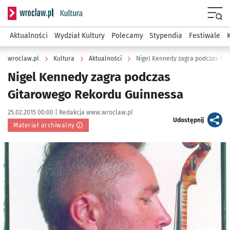
Serwis informacyjny wroclaw.pl podserwis: Kultura
Menu
Aktualności
Wydział Kultury
Polecamy
Stypendia
Festiwale
wroclaw.pl
Kultura
Aktualności
Nigel Kennedy zagra podczas Gi
Nigel Kennedy zagra podczas
Gitarowego Rekordu Guinnessa
Data publikacji:
Autor:
25.02.2015 00:00 |
Redakcja www.wroclaw.pl
artykuł
Udostępnij
Materiał archiwalny
Kliknij, aby powiększyć