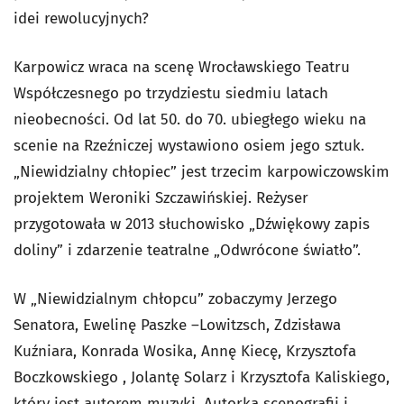
idei rewolucyjnych?
Karpowicz wraca na scenę Wrocławskiego Teatru
Współczesnego po trzydziestu siedmiu latach
nieobecności. Od lat 50. do 70. ubiegłego wieku na
scenie na Rzeźniczej wystawiono osiem jego sztuk.
„Niewidzialny chłopiec” jest trzecim karpowiczowskim
projektem Weroniki Szczawińskiej. Reżyser
przygotowała w 2013 słuchowisko „Dźwiękowy zapis
doliny” i zdarzenie teatralne „Odwrócone światło”.
W „Niewidzialnym chłopcu” zobaczymy Jerzego
Senatora, Ewelinę Paszke –Lowitzsch, Zdzisława
Kuźniara, Konrada Wosika, Annę Kiecę, Krzysztofa
Boczkowskiego , Jolantę Solarz i Krzysztofa Kaliskiego,
który jest autorem muzyki. Autorką scenografii i