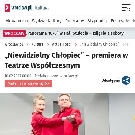
Serwis informacyjny wroclaw.pl podserwis: Kultura
Menu
Aktualności
Wydział Kultury
Polecamy
Stypendia
Festiwale
WROCŁAW
„Panorama 1670” w Hali Stulecia – zdjęcia z soboty
wroclaw.pl
Kultura
Aktualności
„Niewidzialny Chłopiec” – premi
„Niewidzialny Chłopiec” – premiera w
Teatrze Współczesnym
Data publikacji:
Autor:
10.02.2015 00:00 |
Redakcja www.wroclaw.pl
artykuł
Udostępnij
Materiał archiwalny
Kliknij, aby powiększyć