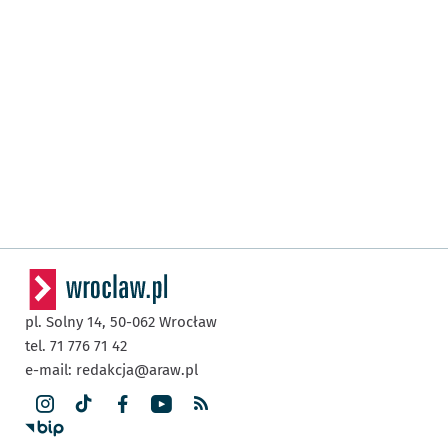
pl. Solny 14,
50-062
Wrocław
tel. 71 776 71 42
e-mail:
redakcja@araw.pl