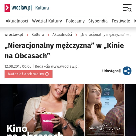
Serwis informacyjny wroclaw.pl podserwis: Kultura
Menu
Aktualności
Wydział Kultury
Polecamy
Stypendia
Festiwale
wroclaw.pl
Kultura
Aktualności
„Nieracjonalny mężczyzna” w „Ki
„Nieracjonalny mężczyzna” w „Kinie
na Obcasach”
Data publikacji:
Autor:
12.08.2015 00:00 |
Redakcja www.wroclaw.pl
artykuł
Udostępnij
Materiał archiwalny
Kliknij, aby powiększyć