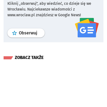
Kliknij „obserwuj”, aby wiedzieć, co dzieje się we
Wrocławiu.
Najciekawsze wiadomości z
www.wroclaw.pl znajdziesz w Google News!
profil
google news
serwisu wroclaw
Obserwuj
ZOBACZ TAKŻE