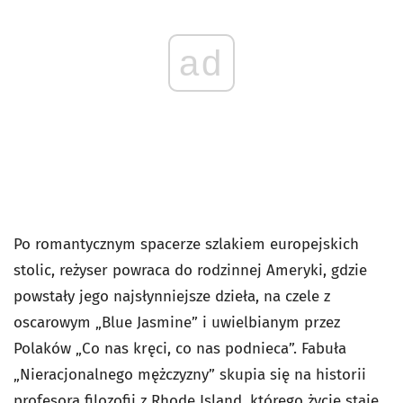
ad
Po romantycznym spacerze szlakiem europejskich
stolic, reżyser powraca do rodzinnej Ameryki, gdzie
powstały jego najsłynniejsze dzieła, na czele z
oscarowym „Blue Jasmine” i uwielbianym przez
Polaków „Co nas kręci, co nas podnieca”. Fabuła
„Nieracjonalnego mężczyzny” skupia się na historii
profesora filozofii z Rhode Island, którego życie staje