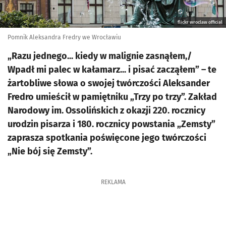
flickr wroclaw official
Pomnik Aleksandra Fredry we Wrocławiu
„Razu jednego... kiedy w malignie zasnąłem,/
Wpadł mi palec w kałamarz... i pisać zacząłem” – te
żartobliwe słowa o swojej twórczości Aleksander
Fredro umieścił w pamiętniku „Trzy po trzy”. Zakład
Narodowy im. Ossolińskich z okazji 220. rocznicy
urodzin pisarza i 180. rocznicy powstania „Zemsty”
zaprasza spotkania poświęcone jego twórczości
„Nie bój się Zemsty”.
REKLAMA