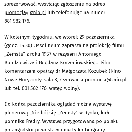
zarezerwować, wysyłając zgłoszenie na adres
promocja@znio.pl
lub telefonując na numer
881 582 176.
W kolejnym tygodniu, we wtorek 29 października
(godz. 15.30) Ossolineum zaprasza na projekcję filmu
„Zemsta” z roku 1957 w reżyserii Antoniego
Bohdziewicza i Bogdana Korzeniowskiego. Film
komentarzem opatrzy dr Małgorzata Kozubek (Kino
Nowe Horyzonty, sala 3, rezerwacja
promocja@znio.pl
lub tel. 881 582 176, wstęp wolny).
Do końca października oglądać można wystawę
plenerową „Nie bój się „Zemsty” w Rynku, koło
pomnika Fredry. Wystawa przygotowana po polsku i
po angielsku przedstawia nie tylko biografię