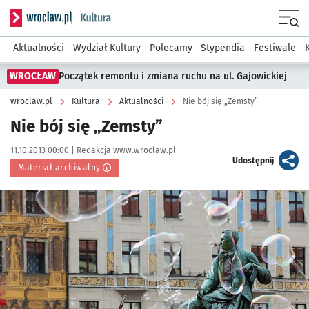
Serwis informacyjny wroclaw.pl podserwis: Kultura
Menu
Aktualności
Wydział Kultury
Polecamy
Stypendia
Festiwale
WROCŁAW
Początek remontu i zmiana ruchu na ul. Gajowickiej
wroclaw.pl
Kultura
Aktualności
Nie bój się „Zemsty”
Nie bój się „Zemsty”
Data publikacji:
Autor:
11.10.2013 00:00 |
Redakcja www.wroclaw.pl
artykuł
Udostępnij
Materiał archiwalny
Kliknij, aby powiększyć