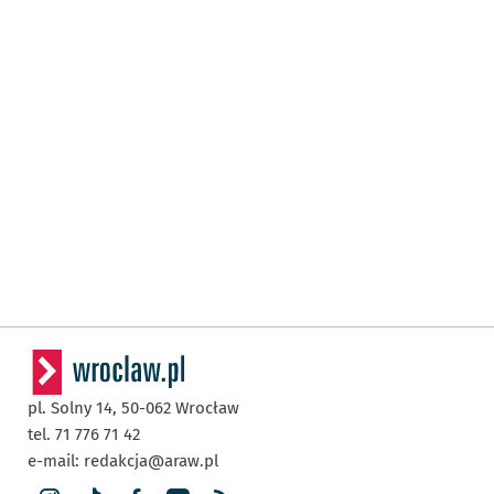
pl. Solny 14,
50-062
Wrocław
tel. 71 776 71 42
e-mail:
redakcja@araw.pl