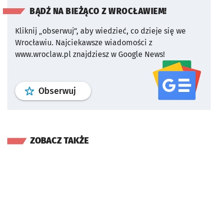
BĄDŹ NA BIEŻĄCO Z WROCŁAWIEM!
Kliknij „obserwuj”, aby wiedzieć, co dzieje się we
Wrocławiu.
Najciekawsze wiadomości z
www.wroclaw.pl znajdziesz w Google News!
profil
google news
serwisu wroclaw
Obserwuj
ZOBACZ TAKŻE