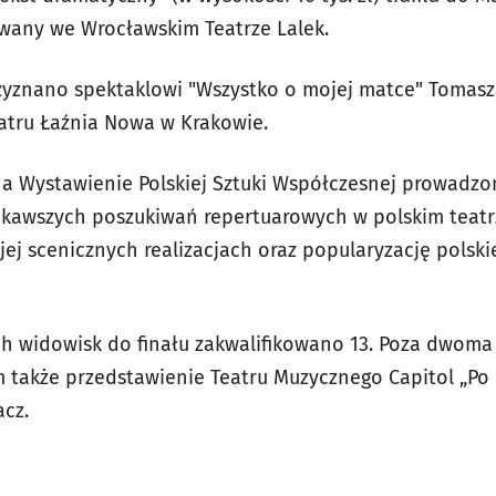
zowany we Wrocławskim Teatrze Lalek.
zyznano spektaklowi "Wszystko o mojej matce" Tomasz
atru Łaźnia Nowa w Krakowie.
a Wystawienie Polskiej Sztuki Współczesnej prowadzon
iekawszych poszukiwań repertuarowych w polskim teat
jej scenicznych realizacjach oraz popularyzację polsk
h widowisk do finału zakwalifikowano 13. Poza dwoma
im także przedstawienie Teatru Muzycznego Capitol „Po 
acz.