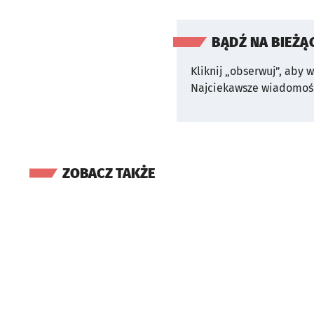
BĄDŹ NA BIEŻĄ
Kliknij „obserwuj”, aby 
Najciekawsze wiadomośc
ZOBACZ TAKŻE