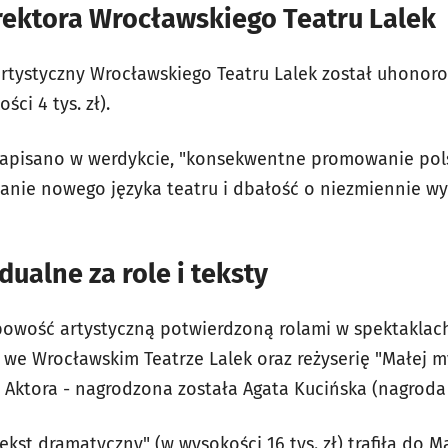
rektora Wrocławskiego Teatru Lalek
 artystyczny Wrocławskiego Teatru Lalek został uhono
ści 4 tys. zł).
zapisano w werdykcie, "konsekwentne promowanie pols
anie nowego języka teatru i dbałość o niezmiennie w
ualne za role i teksty
bowość artystyczną potwierdzoną rolami w spektaklac
" we Wrocławskim Teatrze Lalek oraz reżyserię "Małej m
i Aktora - nagrodzona została Agata Kucińska (nagroda w
ekst dramatyczny" (w wysokości 16 tys. zł) trafiła do M