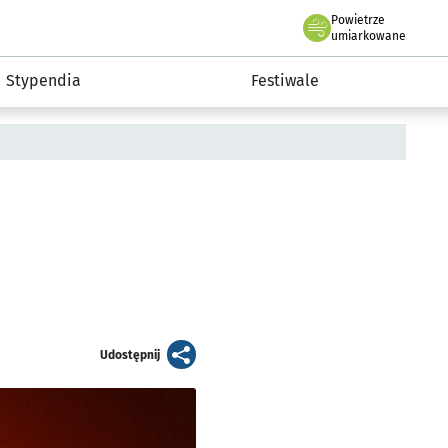
Powietrze
we Wrocławiu
Kultura
umiarkowane
Stypendia
Festiwale
artykuł
Udostępnij