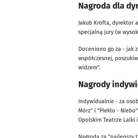
Nagroda dla dy
Jakub Krofta, dyrektor
specjalną jury (w wysoko
Doceniono go za - jak 
współczesnej, poszukiw
widzem".
Nagrody indywid
Indywidualnie - za oso
Mórz" i "Piekło - Niebo
Opolskim Teatrze Lalki 
Nagroda za "najlepszy t