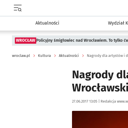
Menu główne portalu wroclaw.pl
Aktualności
Wydział K
WROCŁAW
Policyjny śmigłowiec nad Wrocławiem. To tylko ć
wroclaw.pl
Kultura
Aktualności
Nagrody dla artystów i 
Nagrody dl
Wrocławski
Data publikacji:
Autor:
27.06.2017 13:05 |
Redakcja www.w
Kliknij, aby powiększyć