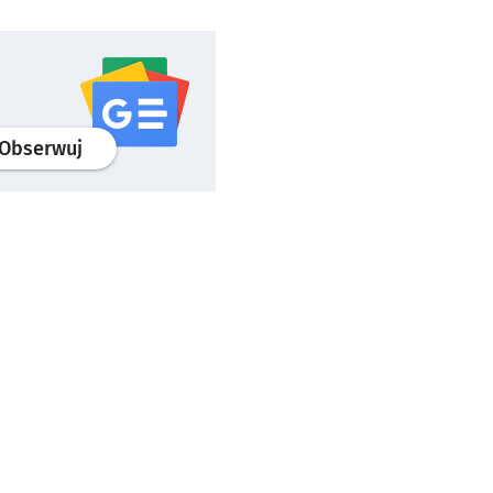
profil
google news
serwisu wroclaw.pl
Obserwuj