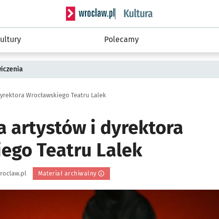
Serwis informacyjny wroclaw.pl podserwis: 
ultury
Polecamy
wiczenia
dyrektora Wrocławskiego Teatru Lalek
a artystów i dyrektora
ego Teatru Lalek
roclaw.pl
Materiał archiwalny