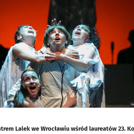
F
eatrem Lalek we Wrocławiu wśród laureatów 23. K