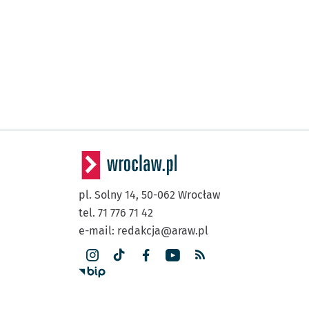
pl. Solny 14,
50-062
Wrocław
tel. 71 776 71 42
e-mail:
redakcja@araw.pl