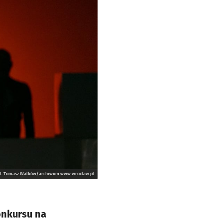
ot. Tomasz Walków/archiwum www.wroclaw.pl
onkursu na