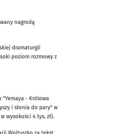
rowany nagrodą
kiej dramaturgii
ysoki poziom rozmowy z
h "Yemaya - Królowa
yszy i słonia do pary" w
 wysokości 4 tys. zł).
arii Wojtyszko za tekst