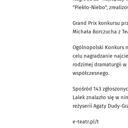
"Piekło-Niebo", zreali
Grand Prix konkursu pr
Michała Borczucha z Te
Ogólnopolski Konkurs n
celu nagradzanie najc
rodzimej dramaturgii w 
współczesnego.
Spośród 143 zgłoszonyc
Lalek znalazło się w n
reżyserii Agaty Dudy-Gr
e-teatr.pl/t