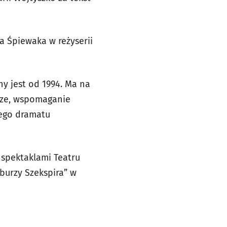
a Śpiewaka w reżyserii
y jest od 1994. Ma na
rze, wspomaganie
iego dramatu
 spektaklami Teatru
burzy Szekspira” w