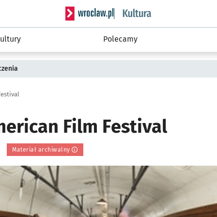
Serwis informacyjny wroclaw.pl podserwis: 
ultury
Polecamy
czenia
estival
erican Film Festival
k
Materiał archiwalny