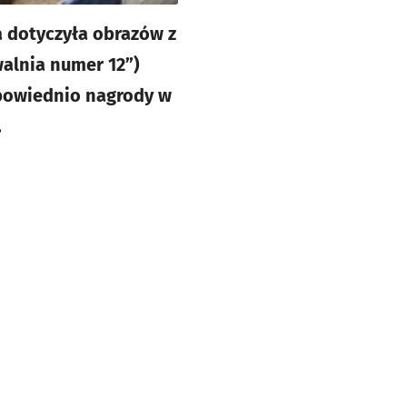
a dotyczyła obrazów z
walnia numer 12”)
dpowiednio nagrody w
n.