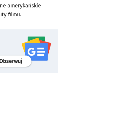
lne amerykańskie
tuty filmu.
profil
google news
serwisu wroclaw.pl
Obserwuj