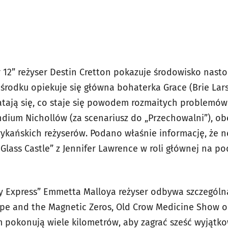
12” reżyser Destin Cretton pokazuje środowisko nast
środku opiekuje się główna bohaterka Grace (Brie Lars
atają się, co staje się powodem rozmaitych problemów.
dium Nichollów (za scenariusz do „Przechowalni”), ob
kańskich reżyserów. Podano właśnie informację, że n
 Glass Castle” z Jennifer Lawrence w roli głównej na p
y Express” Emmetta Malloya reżyser odbywa szczególn
pe and the Magnetic Zeros, Old Crow Medicine Show o
 pokonują wiele kilometrów, aby zagrać sześć wyjąt