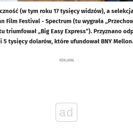
czność (w tym roku 17 tysięcy widzów), a selekcj
n Film Festival - Spectrum (tu wygrała „Przecho
tu triumfował „Big Easy Express”). Przyznano o
 i 5 tysięcy dolarów, które ufundował BNY Mello
REKLAMA
ad