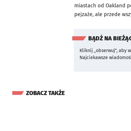
miastach od Oakland p
pejzaże, ale przede w
BĄDŹ NA BIEŻĄ
Kliknij „obserwuj”, aby 
Najciekawsze wiadomośc
ZOBACZ TAKŻE