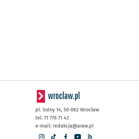
pl. Solny 14,
50-062
Wrocław
tel. 71 776 71 42
e-mail:
redakcja@araw.pl