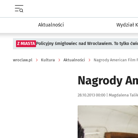
Menu główne portalu wroclaw.pl
Aktualności
Wydział K
Z MIASTA
Policyjny śmigłowiec nad Wrocławiem. To tylko ćwi
wroclaw.pl
Kultura
Aktualności
Nagrody American Film F
Nagrody Am
Data publikacji:
Autor:
28.10.2013 00:00 |
Magdalena Tali
Kliknij, aby powiększyć