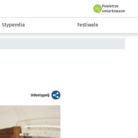
Powietrze
we Wrocławiu
Kultura
umiarkowane
Stypendia
Festiwale
artykuł
Udostępnij