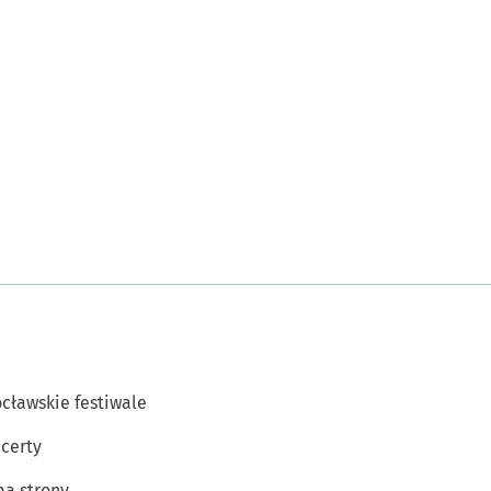
cławskie festiwale
certy
a strony