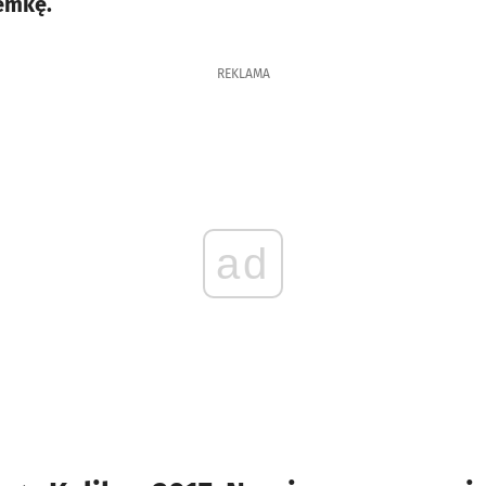
semkę.
REKLAMA
ad