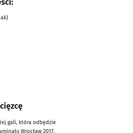
ści:
nak)
cięzcę
j gali, która odbędzie
ryminału Wrocław 2017.