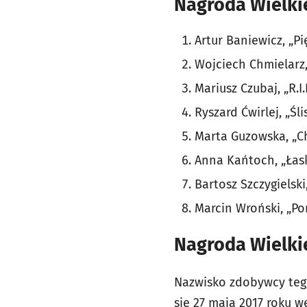
Nagroda Wielki
Artur Baniewicz, „P
Wojciech Chmielarz
Mariusz Czubaj, „R.I
Ryszard Ćwirlej, „Ś
Marta Guzowska, „C
Anna Kańtoch, „Łas
Bartosz Szczygielsk
Marcin Wroński, „Po
Nagroda Wielki
Nazwisko zdobywcy tego
się 27 maja 2017 roku 