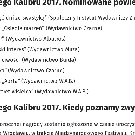
ego Kalibru 2017. Nominowane powie
ięć dni ze swastyką” (Społeczny Instytut Wydawniczy Z
, „Osiedle marzeń” (Wydawnictwo Czarne)
.P.” (Wydawnictwo Albatros)
liski interes” (Wydawnictwo Muza)
hciwość” (Wydawnictwo Burda)
ka” (Wydawnictwo Czarne)
i, „Aorta” (Wydawnictwo W.A.B.)
rtret wisielca” (Wydawnictwo W.A.B.)
ego Kalibru 2017. Kiedy poznamy zwy
rocznej nagrody zostanie ogłoszone w czasie uroczyste
we Wrocławiu, w trakcie Międzynarodowego Festiwalu K