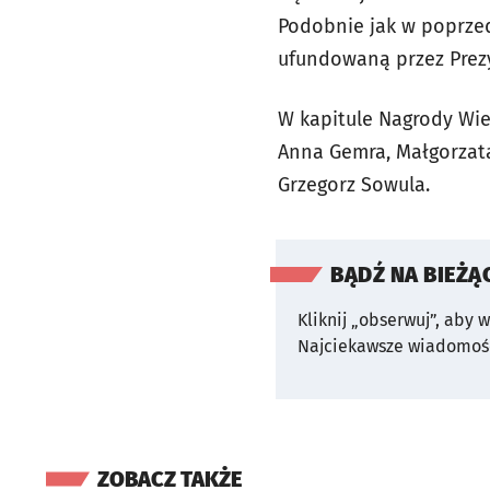
Podobnie jak w poprzed
ufundowaną przez Prezy
W kapitule Nagrody Wiel
Anna Gemra, Małgorzata
Grzegorz Sowula.
BĄDŹ NA BIEŻĄ
Kliknij „obserwuj”, aby 
Najciekawsze wiadomośc
ZOBACZ TAKŻE