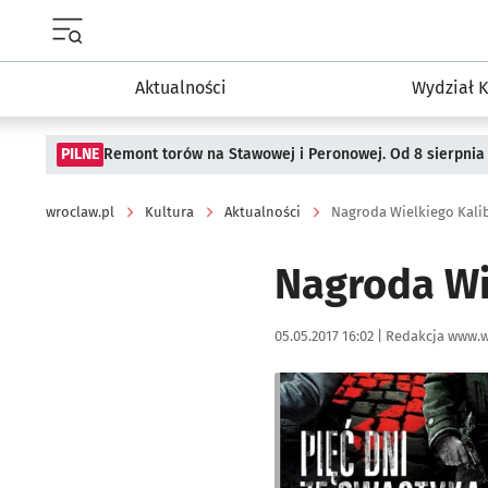
Menu główne portalu wroclaw.pl
Aktualności
Wydział K
PILNE
Remont torów na Stawowej i Peronowej. Od 8 sierpnia
wroclaw.pl
Kultura
Aktualności
Nagroda Wielkiego Kal
Nagroda Wi
Data publikacji:
Autor:
05.05.2017 16:02 |
Redakcja www.w
Kliknij, aby powiększyć