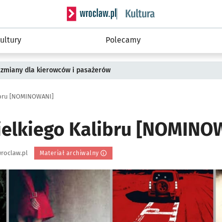
Serwis informacyjny wroclaw.pl podserwis: 
ultury
Polecamy
 zmiany dla kierowców i pasażerów
ibru [NOMINOWANI]
elkiego Kalibru [NOMINO
roclaw.pl
Materiał archiwalny