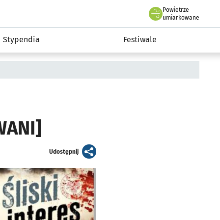
Powietrze
we Wrocławiu
Kultura
umiarkowane
Stypendia
Festiwale
WANI]
artykuł
Udostępnij