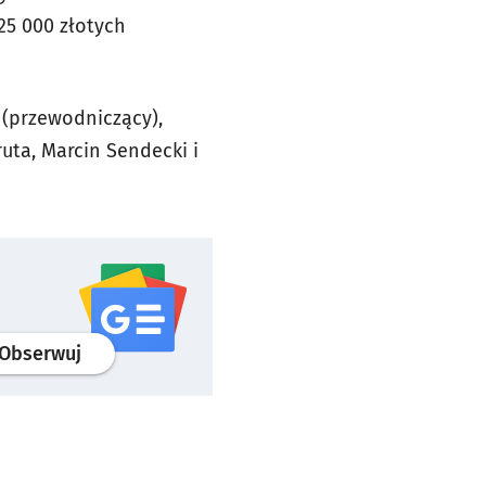
25 000 złotych
 (przewodniczący),
uta, Marcin Sendecki i
profil
google news
serwisu wroclaw.pl
Obserwuj