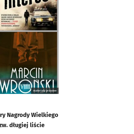
materiały prasowe
ury Nagrody Wielkiego
w. długiej liście