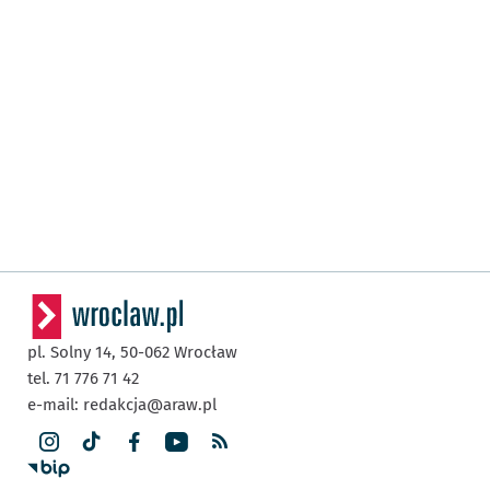
pl. Solny 14,
50-062
Wrocław
tel. 71 776 71 42
e-mail:
redakcja@araw.pl