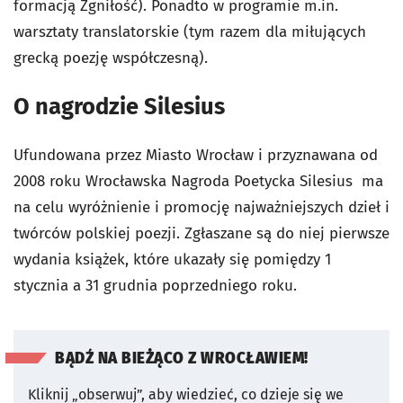
formacją Zgniłość). Ponadto w programie m.in.
warsztaty translatorskie (tym razem dla miłujących
grecką poezję współczesną).
O nagrodzie Silesius
Ufundowana przez Miasto Wrocław i przyznawana od
2008 roku Wrocławska Nagroda Poetycka Silesius ma
na celu wyróżnienie i promocję najważniejszych dzieł i
twórców polskiej poezji. Zgłaszane są do niej pierwsze
wydania książek, które ukazały się pomiędzy 1
stycznia a 31 grudnia poprzedniego roku.
BĄDŹ NA BIEŻĄCO Z WROCŁAWIEM!
Kliknij „obserwuj”, aby wiedzieć, co dzieje się we