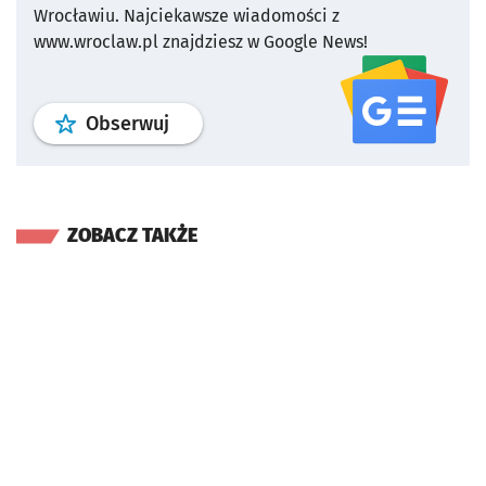
Wrocławiu.
Najciekawsze wiadomości z
www.wroclaw.pl znajdziesz w Google News!
profil
google news
serwisu wroclaw
Obserwuj
ZOBACZ TAKŻE