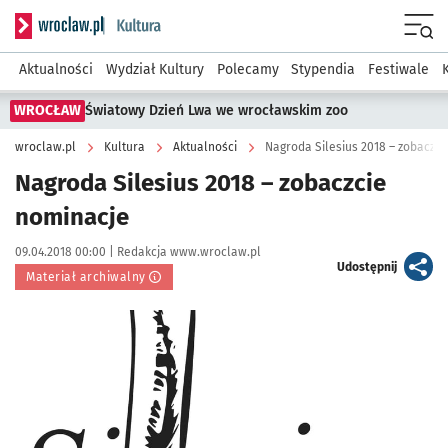
Serwis informacyjny wroclaw.pl podserwis: Kultura
Menu
Aktualności
Wydział Kultury
Polecamy
Stypendia
Festiwale
WROCŁAW
Światowy Dzień Lwa we wrocławskim zoo
wroclaw.pl
Kultura
Aktualności
Nagroda Silesius 2018 – zobaczc
Nagroda Silesius 2018 – zobaczcie
nominacje
Data publikacji:
Autor:
09.04.2018 00:00 |
Redakcja www.wroclaw.pl
artykuł
Udostępnij
Materiał archiwalny
Kliknij, aby powiększyć