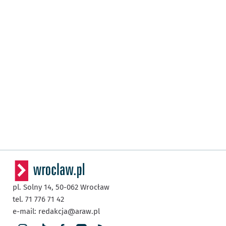
pl. Solny 14,
50-062
Wrocław
tel. 71 776 71 42
e-mail:
redakcja@araw.pl