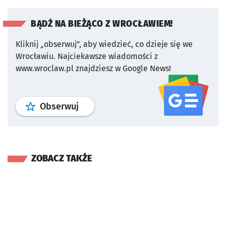
BĄDŹ NA BIEŻĄCO Z WROCŁAWIEM!
Kliknij „obserwuj”, aby wiedzieć, co dzieje się we
Wrocławiu.
Najciekawsze wiadomości z
www.wroclaw.pl znajdziesz w Google News!
profil
google news
serwisu wroclaw
Obserwuj
ZOBACZ TAKŻE