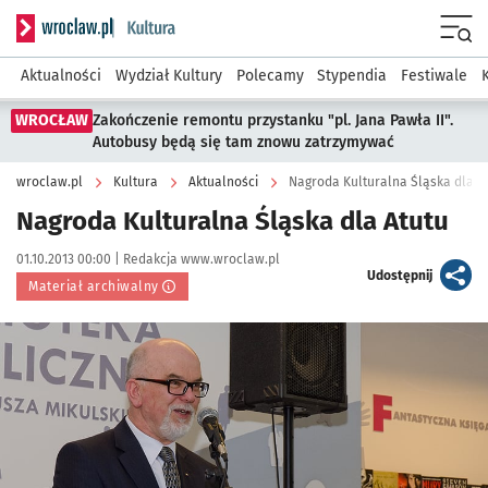
Serwis informacyjny wroclaw.pl podserwis: Kultura
Menu
Aktualności
Wydział Kultury
Polecamy
Stypendia
Festiwale
WROCŁAW
Zakończenie remontu przystanku "pl. Jana Pawła II".
Autobusy będą się tam znowu zatrzymywać
wroclaw.pl
Kultura
Aktualności
Nagroda Kulturalna Śląska dla A
Nagroda Kulturalna Śląska dla Atutu
Data publikacji:
Autor:
01.10.2013 00:00 |
Redakcja www.wroclaw.pl
artykuł
Udostępnij
Materiał archiwalny
Kliknij, aby powiększyć