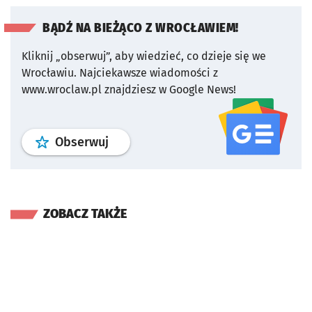
BĄDŹ NA BIEŻĄCO Z WROCŁAWIEM!
Kliknij „obserwuj”, aby wiedzieć, co dzieje się we
Wrocławiu.
Najciekawsze wiadomości z
www.wroclaw.pl znajdziesz w Google News!
profil
google news
serwisu wroclaw
Obserwuj
ZOBACZ TAKŻE