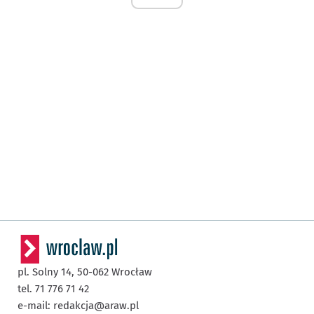
pl. Solny 14,
50-062
Wrocław
tel. 71 776 71 42
e-mail:
redakcja@araw.pl