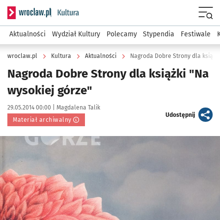
Serwis informacyjny wroclaw.pl podserwis: Kultura
Menu
Aktualności
Wydział Kultury
Polecamy
Stypendia
Festiwale
wroclaw.pl
Kultura
Aktualności
Nagroda Dobre Strony dla książki
Nagroda Dobre Strony dla książki "Na
wysokiej górze"
Data publikacji:
Autor:
29.05.2014 00:00 |
Magdalena Talik
artykuł
Udostępnij
Materiał archiwalny
Kliknij, aby powiększyć