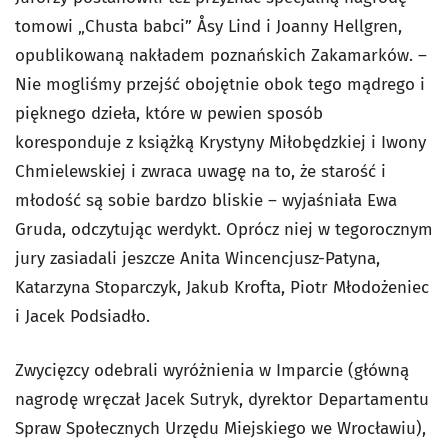
tomowi „Chusta babci” Åsy Lind i Joanny Hellgren,
opublikowaną nakładem poznańskich Zakamarków. –
Nie mogliśmy przejść obojętnie obok tego mądrego i
pięknego dzieła, które w pewien sposób
koresponduje z książką Krystyny Miłobędzkiej i Iwony
Chmielewskiej i zwraca uwagę na to, że starość i
młodość są sobie bardzo bliskie – wyjaśniała Ewa
Gruda, odczytując werdykt. Oprócz niej w tegorocznym
jury zasiadali jeszcze Anita Wincencjusz-Patyna,
Katarzyna Stoparczyk, Jakub Krofta, Piotr Młodożeniec
i Jacek Podsiadło.
Zwycięzcy odebrali wyróżnienia w Imparcie (główną
nagrodę wręczał Jacek Sutryk, dyrektor Departamentu
Spraw Społecznych Urzędu Miejskiego we Wrocławiu),