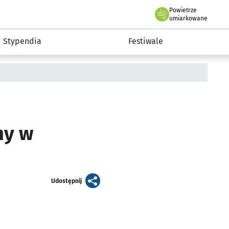
Powietrze
we Wrocławiu
Kultura
umiarkowane
Stypendia
Festiwale
ny w
artykuł
Udostępnij