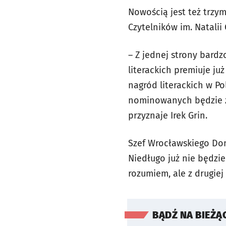
Nowością jest też trzy
Czytelników im. Natalii
– Z jednej strony bardz
literackich premiuje ju
nagród literackich w Po
nominowanych będzie zn
przyznaje Irek Grin.
Szef Wrocławskiego Dom
Niedługo już nie będzi
rozumiem, ale z drugiej
BĄDŹ NA BIEŻĄ