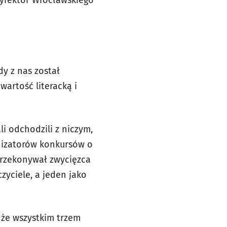
dyrektor Wrocławskiego
y z nas został
artość literacką i
i odchodzili z niczym,
anizatorów konkursów o
przekonywał zwycięzca
zyciele, a jeden jako
 że wszystkim trzem