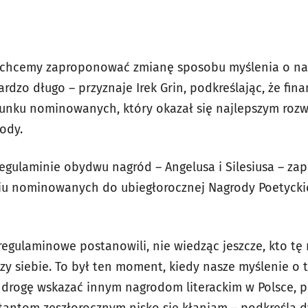
e chcemy zaproponować zmianę sposobu myślenia o nag
rdzo długo – przyznaje Irek Grin, podkreślając, że fi
unku nominowanych, który okazał się najlepszym rozw
ody.
egulaminie obydwu nagród – Angelusa i Silesiusa – za
 nominowanych do ubiegłorocznej Nagrody Poetyckiej 
 regulaminowe postanowili, nie wiedząc jeszcze, kto t
y siebie. To był ten moment, kiedy nasze myślenie o t
ą drogę wskazać innym nagrodom literackim w Polsce, p