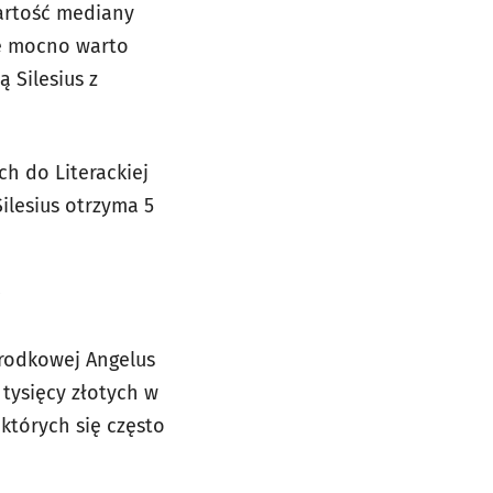
artość mediany
ie mocno warto
 Silesius z
h do Literackiej
ilesius otrzyma 5
Środkowej Angelus
tysięcy złotych w
 których się często