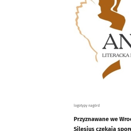
logotypy nagórd
Przyznawane we Wrocł
Silesius czekają spo