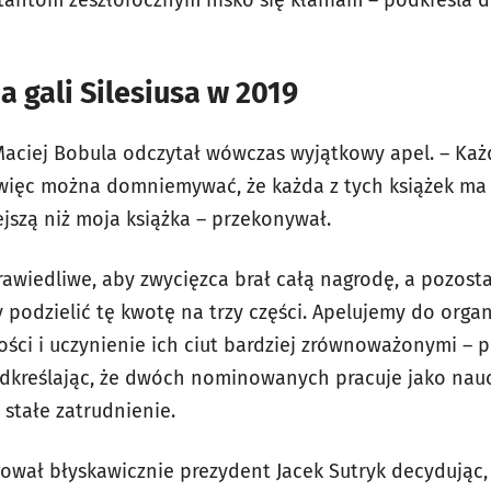
tantom zeszłorocznym nisko się kłaniam – podkreśla 
a gali Silesiusa w 2019
aciej Bobula odczytał wówczas wyjątkowy apel. – Każd
ięc można domniemywać, że każda z tych książek ma w
ejszą niż moja książka – przekonywał.
awiedliwe, aby zwycięzca brał całą nagrodę, a pozostal
 podzielić tę kwotę na trzy części. Apelujemy do org
ości i uczynienie ich ciut bardziej zrównoważonymi – 
podkreślając, że dwóch nominowanych pracuje jako nauc
 stałe zatrudnienie.
gował błyskawicznie prezydent Jacek Sutryk decydując,