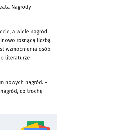
reata Nagrody
ecie, a wiele nagród
winowo rosnącą liczbą
gest wzmocnienia osób
 literaturze –
em nowych nagród. –
 nagród, co trochę