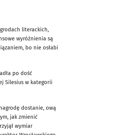
rodach literackich,
nansowe wyróżnienia są
iązaniem, bo nie osłabi
padła po dość
Silesius w kategorii
ę nagrodę dostanie, ową
ym, jak zmienić
rzyjął wymiar