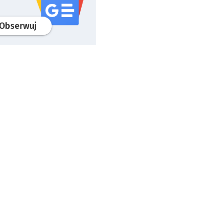
profil
google news
serwisu wroclaw.pl
Obserwuj