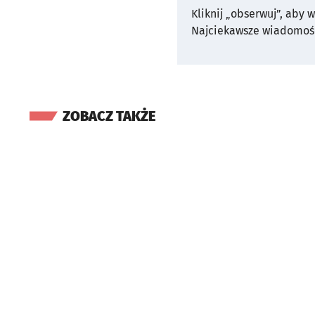
Kliknij „obserwuj”, aby 
Najciekawsze wiadomośc
ZOBACZ TAKŻE