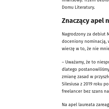
finansowy. Trzem debiu
Domu Literatury.
Znaczący apel n
Nagrodzony za debiut M
doceniony nominacją, w
wierzę w to, że nie mni
– Uważamy, że to niespr
dlatego postanowiliśmy
zmianę zasad w przyszł
Silesiusa z 2019 roku 
freelancer bez szans na
Na apel laureata zarea