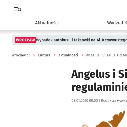
Menu główne portalu wroclaw.pl
Aktualności
Wydział K
WROCŁAW
Wypadek autobusu i taksówki na Al. Krzywousteg
wroclaw.pl
Kultura
Aktualności
Angelus i Silesius. Od t
Angelus i S
regulaminie
Data publikacji:
Autor:
08.01.2020 00:00 |
Redakcja www.w
Kliknij, aby powiększyć