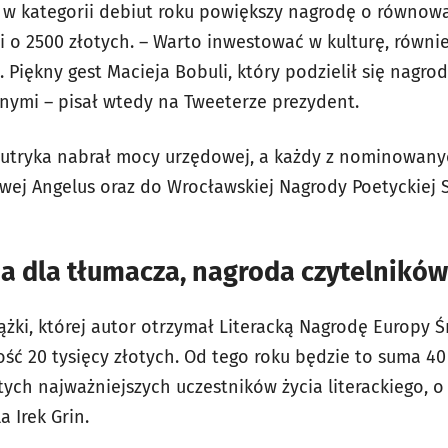
kategorii debiut roku powiększy nagrodę o równow
i o 2500 złotych. –
Warto inwestować w kulturę, równ
Piękny gest Macieja Bobuli, który podzielił się nagrodą
ymi – pisał wtedy na Tweeterze prezydent.
Sutryka nabrał mocy urzędowej, a każdy z nominowanyc
ej Angelus oraz do Wrocławskiej Nagrody Poetyckiej S
a dla tłumacza, nagroda czytelników
ążki, której autor otrzymał Literacką Nagrodę Europy 
ć 20 tysięcy złotych. Od tego roku będzie to suma 40 
„tych najważniejszych uczestników życia literackiego, o
a Irek Grin.