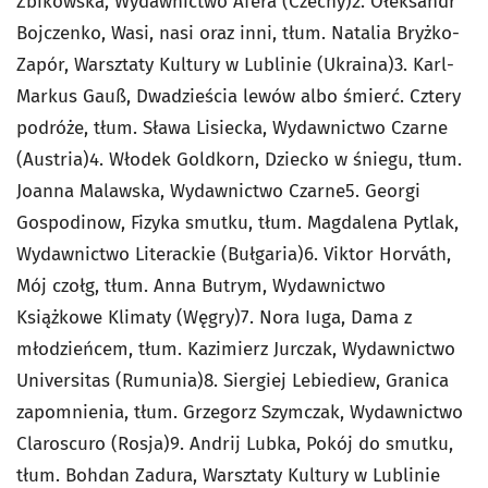
Żbikowska, Wydawnictwo Afera (Czechy)2. Ołeksandr
Bojczenko, Wasi, nasi oraz inni, tłum. Natalia Bryżko-
Zapór, Warsztaty Kultury w Lublinie (Ukraina)3. Karl-
Markus Gauß, Dwadzieścia lewów albo śmierć. Cztery
podróże, tłum. Sława Lisiecka, Wydawnictwo Czarne
(Austria)4. Włodek Goldkorn, Dziecko w śniegu, tłum.
Joanna Malawska, Wydawnictwo Czarne5. Georgi
Gospodinow, Fizyka smutku, tłum. Magdalena Pytlak,
Wydawnictwo Literackie (Bułgaria)6. Viktor Horváth,
Mój czołg, tłum. Anna Butrym, Wydawnictwo
Książkowe Klimaty (Węgry)7. Nora Iuga, Dama z
młodzieńcem, tłum. Kazimierz Jurczak, Wydawnictwo
Universitas (Rumunia)8. Siergiej Lebiediew, Granica
zapomnienia, tłum. Grzegorz Szymczak, Wydawnictwo
Claroscuro (Rosja)9. Andrij Lubka, Pokój do smutku,
tłum. Bohdan Zadura, Warsztaty Kultury w Lublinie