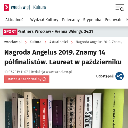
Serwis informacyjny wroclaw.pl podserwis: Kultura
Menu
Aktualności
Wydział Kultury
Polecamy
Stypendia
Festiwale
SPORT
Panthers Wrocław - Vienna Wikings 34:31
wroclaw.pl
Kultura
Aktualności
Nagroda Angelus 2019. Znamy 14 p
Nagroda Angelus 2019. Znamy 14
półfinalistów. Laureat w październiku
Data publikacji:
Autor:
10.07.2019 11:07 |
Redakcja www.wroclaw.pl
artykuł
Udostępnij
Materiał archiwalny
Kliknij, aby powiększyć