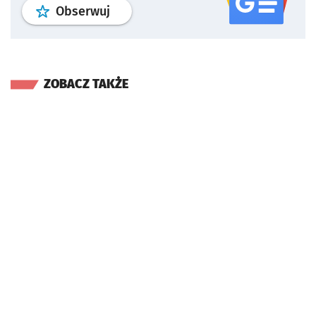
profil
google news
serwisu wroclaw
Obserwuj
ZOBACZ TAKŻE