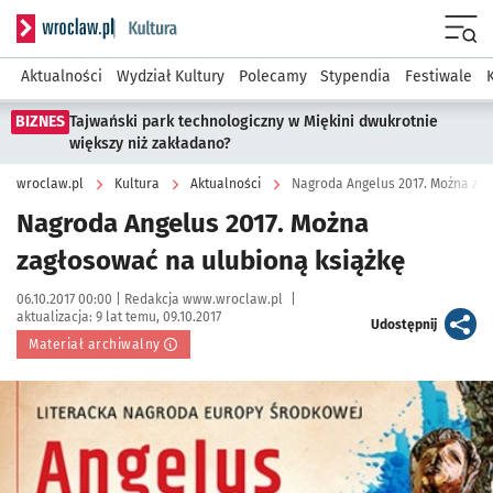
Serwis informacyjny wroclaw.pl podserwis: Kultura
Menu
Aktualności
Wydział Kultury
Polecamy
Stypendia
Festiwale
BIZNES
Tajwański park technologiczny w Miękini dwukrotnie
większy niż zakładano?
wroclaw.pl
Kultura
Aktualności
Nagroda Angelus 2017. Można zag
Nagroda Angelus 2017. Można
zagłosować na ulubioną książkę
Data publikacji:
Autor:
06.10.2017 00:00 |
Redakcja www.wroclaw.pl
|
aktualizacja:
9 lat temu, 09.10.2017
artykuł
Udostępnij
Materiał archiwalny
Kliknij, aby powiększyć