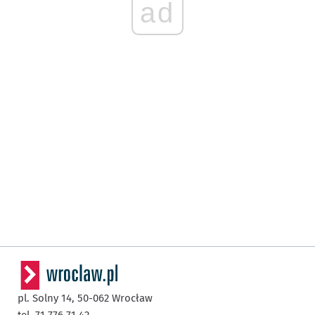
ad
pl. Solny 14,
50-062
Wrocław