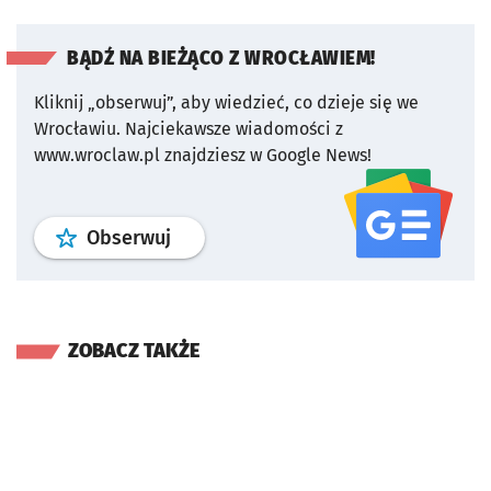
BĄDŹ NA BIEŻĄCO Z WROCŁAWIEM!
Kliknij „obserwuj”, aby wiedzieć, co dzieje się we
Wrocławiu.
Najciekawsze wiadomości z
www.wroclaw.pl znajdziesz w Google News!
profil
google news
serwisu wroclaw
Obserwuj
ZOBACZ TAKŻE