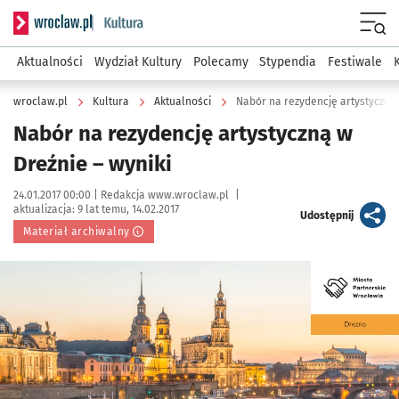
Serwis informacyjny wroclaw.pl podserwis: Kultura
Menu
Aktualności
Wydział Kultury
Polecamy
Stypendia
Festiwale
wroclaw.pl
Kultura
Aktualności
Nabór na rezydencję artystyczną 
Nabór na rezydencję artystyczną w
Dreźnie – wyniki
Data publikacji:
Autor:
24.01.2017 00:00 |
Redakcja www.wroclaw.pl
|
aktualizacja:
9 lat temu, 14.02.2017
artykuł
Udostępnij
Materiał archiwalny
Kliknij, aby powiększyć