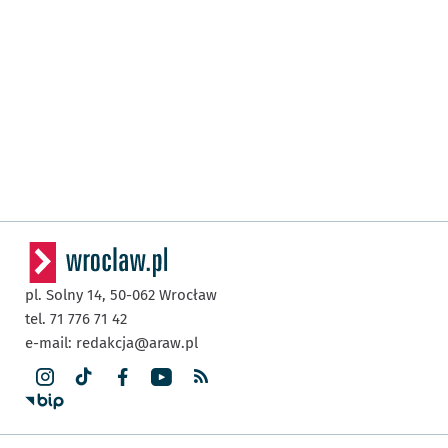
pl. Solny 14,
50-062
Wrocław
tel. 71 776 71 42
e-mail:
redakcja@araw.pl