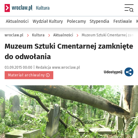
Serwis informacyjny wroclaw.pl podserwis: Kultura
Menu
Aktualności
Wydział Kultury
Polecamy
Stypendia
Festiwale
wroclaw.pl
Kultura
Aktualności
Muzeum Sztuki Cmentarnej zamkn
Muzeum Sztuki Cmentarnej zamknięte
do odwołania
Data publikacji:
Autor:
03.09.2015 00:00 |
Redakcja www.wroclaw.pl
artykuł
Udostępnij
Materiał archiwalny
Kliknij, aby powiększyć