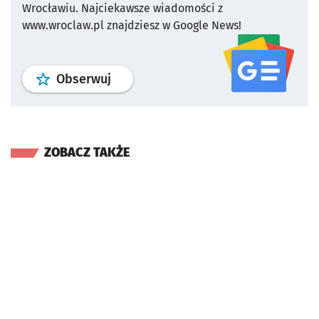
Wrocławiu.
Najciekawsze wiadomości z
www.wroclaw.pl znajdziesz w Google News!
profil
google news
serwisu wroclaw
Obserwuj
ZOBACZ TAKŻE