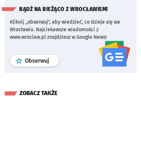
BĄDŹ NA BIEŻĄCO Z WROCŁAWIEM!
Kliknij „obserwuj”, aby wiedzieć, co dzieje się we
Wrocławiu.
Najciekawsze wiadomości z
www.wroclaw.pl znajdziesz w Google News!
profil
google news
serwisu wroclaw
Obserwuj
ZOBACZ TAKŻE