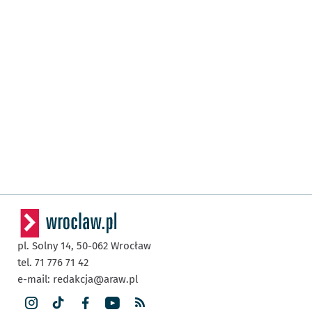
pl. Solny 14,
50-062
Wrocław
tel. 71 776 71 42
e-mail:
redakcja@araw.pl