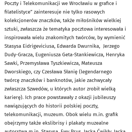
Poczty i Telekomunikacji we Wrocławiu w grafice i
filatelistyce” zainteresuje nie tylko rasowych
kolekcjonerów znaczków, także miłośników wielkiej
sztuki, zwłaszcza że tematyka pocztowa interesowała i
inspirowała wielu znakomitych twórców, by wymienić
Stasysa Eidrigeviciusa, Edwarda Dwurnika, Jerzego
Dudy-Gracza, Eugeniusza Geta-Stankiewicza, Henryka
Sawki, Przemysława Tyszkiewicza, Mateusza
Dworskiego, czy Czesława Słanię (legendarnego
twórcę znaczków i banknotów, jakie zachwycały
zwłaszcza Szwedów, u których autor zrobił wielką
karierę). Ich prace powstawały z okazji jubileuszy
nawiązujących do historii polskiej poczty,
telekomunikacji, muzeum. Obok wielu m.in. grafik
obejrzymy także ekslibrisy i plakaty muzealne
autorstwa m.in. Stasysa, Ewy Prus, Jacka Ćwikły, Jacka