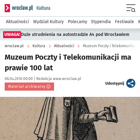
Serwis informacyjny wroclaw.pl podserwis: Kultura
Menu
Aktualności
Wydział Kultury
Polecamy
Stypendia
Festiwale
UWAGA!
Duże utrudnienia na autostradzie A4 pod Wrocławiem
wroclaw.pl
Kultura
Aktualności
Muzeum Poczty i Telekomunikacji
Muzeum Poczty i Telekomunikacji ma
prawie 100 lat
Data publikacji:
Autor:
06.04.2016 00:00 |
Redakcja www.wroclaw.pl
artykuł
Udostępnij
Materiał archiwalny
Kliknij, aby powiększyć