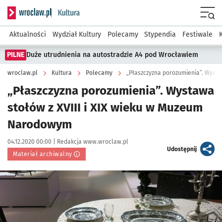
Serwis informacyjny wroclaw.pl podserwis: Kultura
Menu
Aktualności
Wydział Kultury
Polecamy
Stypendia
Festiwale
PILNE
Duże utrudnienia na autostradzie A4 pod Wrocławiem
wroclaw.pl
Kultura
Polecamy
„Płaszczyzna porozumienia”. Wystawa
stołów z XVIII i XIX wieku w Muzeum
Narodowym
Data publikacji:
Autor:
04.12.2020 00:00 |
Redakcja www.wroclaw.pl
artykuł
Udostępnij
Materiał archiwalny
Kliknij, aby powiększyć