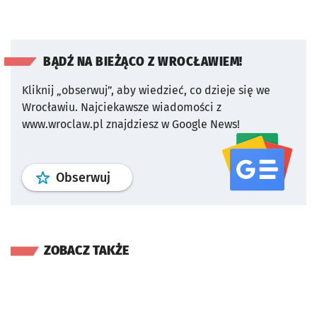
BĄDŹ NA BIEŻĄCO Z WROCŁAWIEM!
Kliknij „obserwuj”, aby wiedzieć, co dzieje się we
Wrocławiu.
Najciekawsze wiadomości z
www.wroclaw.pl znajdziesz w Google News!
profil
google news
serwisu wroclaw
Obserwuj
ZOBACZ TAKŻE