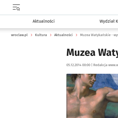
Menu główne portalu wroclaw.pl
Aktualności
Wydział K
wroclaw.pl
Kultura
Aktualności
Muzea Watykańskie - wys
Muzea Waty
Data publikacji:
Autor:
05.12.2014 00:00 |
Redakcja www.w
Kliknij, aby powiększyć