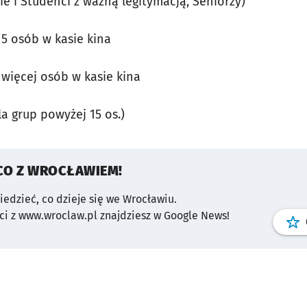
ie i Studenci z ważną legitymacją, Seniorzy)
b 5 osób w kasie kina
b więcej osób w kasie kina
la grup powyżej 15 os.)
CO Z WROCŁAWIEM!
wiedzieć, co dzieje się we Wrocławiu.
i z www.wroclaw.pl znajdziesz w Google News!