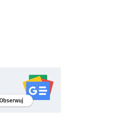
profil
google news
serwisu wroclaw.pl
Obserwuj