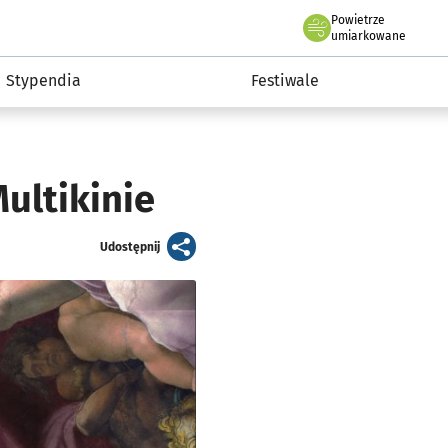
Powietrze
we Wrocławiu
Kultura
umiarkowane
Stypendia
Festiwale
ultikinie
artykuł
Udostępnij