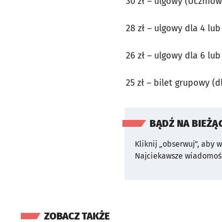
30 zł – ulgowy (Uczniow
28 zł – ulgowy dla 4 lu
26 zł – ulgowy dla 6 lu
25 zł – bilet grupowy (d
BĄDŹ NA BIEŻĄ
Kliknij „obserwuj”, aby 
Najciekawsze wiadomośc
ZOBACZ TAKŻE