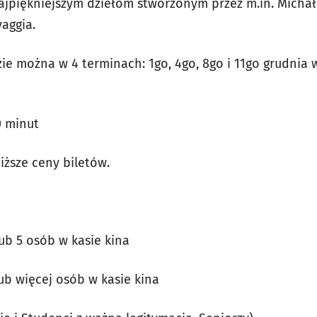
 najpiękniejszym dziełom stworzonym przez m.in. Micha
vaggia.
e można w 4 terminach: 1go, 4go, 8go i 11go grudnia w
0 minut
iższe ceny biletów.
lub 5 osób w kasie kina
lub więcej osób w kasie kina