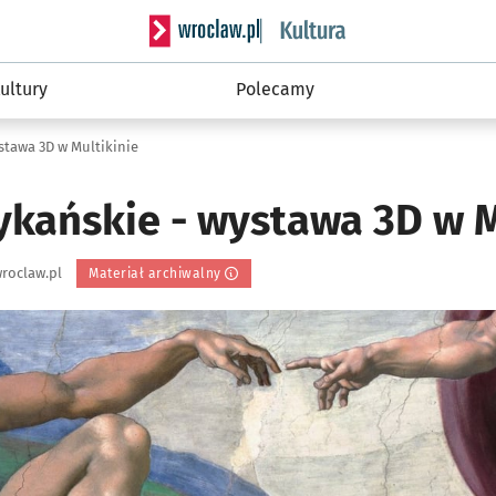
Serwis informacyjny wroclaw.pl podserwis: 
ultury
Polecamy
tawa 3D w Multikinie
kańskie - wystawa 3D w M
roclaw.pl
Materiał archiwalny