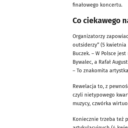
finałowego koncertu.
Co ciekawego n
Organizatorzy zapowiada
outsiderzy” (5 kwietni
Buczek. – W Polsce jes
Bywalec, a Rafał August
– To znakomita artystk
Rewelacja to, z pewnośc
czyli nietypowego kwart
muzycy, czwórka wirtuo
Koniecznie trzeba też 
artykulacyjnych (4 kwie