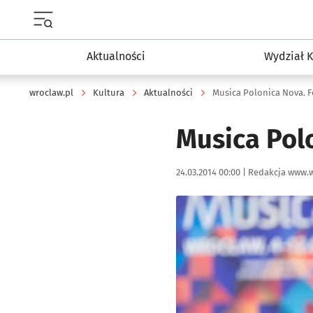
Menu główne portalu wroclaw.pl
Aktualności
Wydział K
wroclaw.pl
Kultura
Aktualności
Musica Polonica Nova. Fe
Musica Polo
Data publikacji:
Autor:
24.03.2014 00:00 |
Redakcja www.w
Kliknij, aby powiększyć