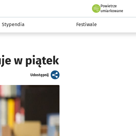
Powietrze
we Wrocławiu
Kultura
umiarkowane
Stypendia
Festiwale
uje w piątek
artykuł
Udostępnij