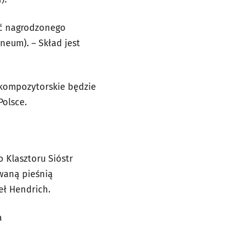
ść nagrodzonego
neum). – Skład jest
kompozytorskie będzie
Polsce.
Klasztoru Sióstr
owaną pieśnią
eł Hendrich.
a