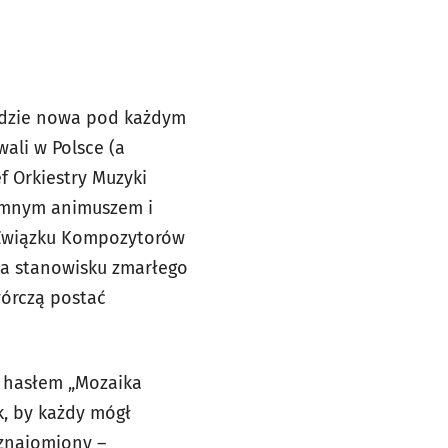
będzie nowa pod każdym
ali w Polsce (a
f Orkiestry Muzyki
romnym animuszem i
 Związku Kompozytorów
na stanowisku zmarłego
wórczą postać
 hasłem „Mozaika
k, by każdy mógł
aznajomiony –