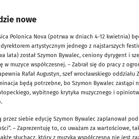
idzie nowe
usica Polonica Nova (potrwa w dniach 4-12 kwietnia) 
dyrektorem artystycznym jednego z najstarszych festiw
a lata) został Szymon Bywalec, ceniony dyrygent i sze
się w muzyce współczesnej. – Zabrał się do pracy z og
apewnia Rafał Augustyn, szef wrocławskiego oddziału
erminacja będą potrzebne, bo Szymon Bywalec zastąpi 
hłopeckiego, wybitnego krytyka muzycznego i opiniot
.
 przez siebie edycję Szymon Bywalec zaplanował pod
ści”. – Zaprezentuję to, co uważam za wartościowe, ta
 także słuchacz, który z muzyką współczesną nie jest z