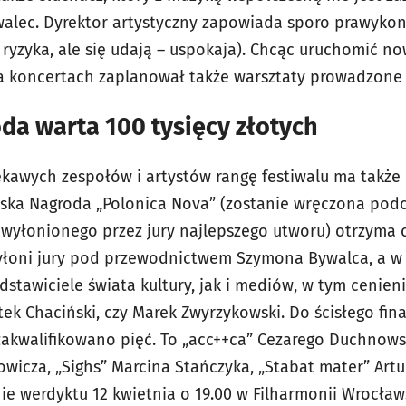
alec. Dyrektor artystyczny zapowiada sporo prawykon
yzyka, ale się udają – uspokaja). Chcąc uruchomić no
a koncertach zaplanował także warsztaty prowadzone 
da warta 100 tysięcy złotych
ekawych zespołów i artystów rangę festiwalu ma takż
ka Nagroda „Polonica Nova” (zostanie wręczona podcz
r wyłonionego przez jury najlepszego utworu) otrzyma c
łoni jury pod przewodnictwem Szymona Bywalca, a w k
stawiciele świata kultury, jak i mediów, w tym cenieni
ek Chaciński, czy Marek Zwyrzykowski. Do ścisłego fina
kwalifikowano pięć. To „acc++ca” Cezarego Duchnowsk
owicza, „Sighs” Marcina Stańczyka, „Stabat mater” Artu
nie werdyktu 12 kwietnia o 19.00 w Filharmonii Wrocła