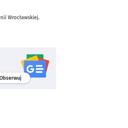
nii Wrocławskiej.
profil
google news
serwisu wroclaw.pl
Obserwuj