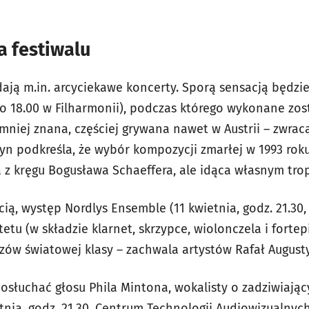
a festiwalu
ją m.in. arcyciekawe koncerty. Sporą sensacją będzie 
a o 18.00 w Filharmonii), podczas którego wykonane zo
t mniej znana, częściej grywana nawet w Austrii – zwr
yn podkreśla, że wybór kompozycji zmarłej w 1993 roku 
a z kręgu Bogusława Schaeffera, ale idąca własnym tro
ią, występ Nordlys Ensemble (11 kwietnia, godz. 21.30
etu (w składzie klarnet, skrzypce, wiolonczela i forte
zów światowej klasy – zachwala artystów Rafał August
posłuchać głosu Phila Mintona, wokalisty o zadziwiają
tnia, godz. 21.30, Centrum Technologii Audiowizualnych