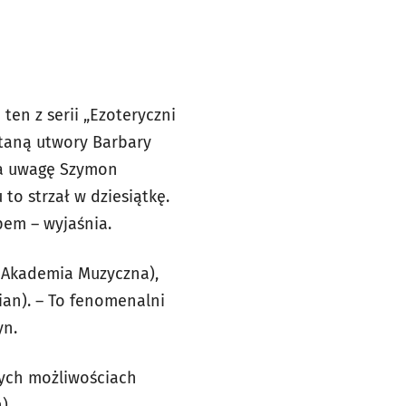
ten z serii „Ezoteryczni
staną utwory Barbary
aca uwagę Szymon
to strzał w dziesiątkę.
pem – wyjaśnia.
, Akademia Muzyczna),
pian). – To fenomenalni
yn.
cych możliwościach
).