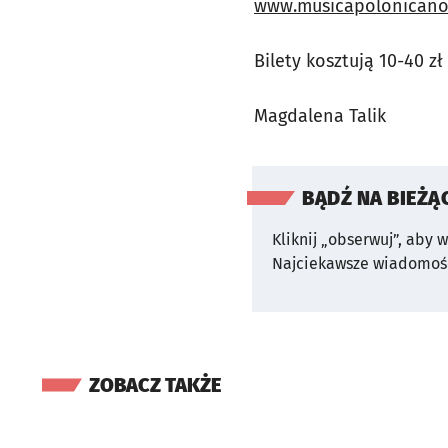
www.musicapolonicano
Bilety kosztują 10-40 z
Magdalena Talik
BĄDŹ NA BIEŻĄ
Kliknij „obserwuj”, aby 
Najciekawsze wiadomośc
ZOBACZ TAKŻE