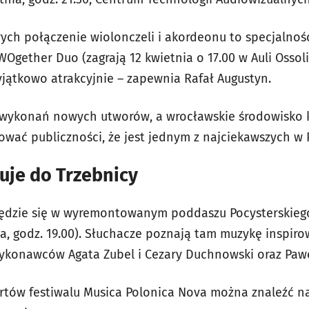
rych połączenie wiolonczeli i akordeonu to specjalno
WOgether Duo (zagrają 12 kwietnia o 17.00 w Auli Ossoli
yjątkowo atrakcyjnie – zapewnia Rafał Augustyn.
wykonań nowych utworów, a wrocławskie środowisko 
ować publiczności, że jest jednym z najciekawszych w 
uje do Trzebnicy
ędzie się w wyremontowanym poddaszu Pocysterskiego 
a, godz. 19.00). Słuchacze poznają tam muzykę inspir
ykonawców Agata Zubel i Cezary Duchnowski oraz Paw
ertów festiwalu Musica Polonica Nova można znaleźć n