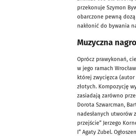
przekonuje Szymon Byw
obarczone pewną dozą r
nakłonić do bywania n
Muzyczna nagro
Oprócz prawykonań, ci
w jego ramach Wrocławs
której zwycięzca (auto
złotych. Kompozycję wy
zasiadają zarówno przed
Dorota Szwarcman, Bart
nadesłanych utworów za
przejście” Jerzego Korn
I” Agaty Zubel. Ogłosze