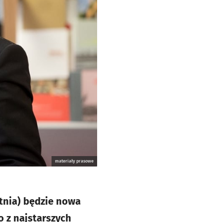
materiały prasowe
etnia) będzie nowa
 z najstarszych