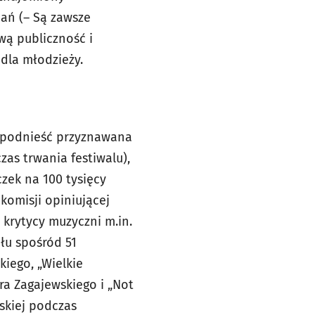
ań (– Są zawsze
wą publiczność i
dla młodzieży.
e podnieść przyznawana
as trwania festiwalu),
zek na 100 tysięcy
omisji opiniującej
 krytycy muzyczni m.in.
łu spośród 51
iego, „Wielkie
ra Zagajewskiego i „Not
wskiej podczas