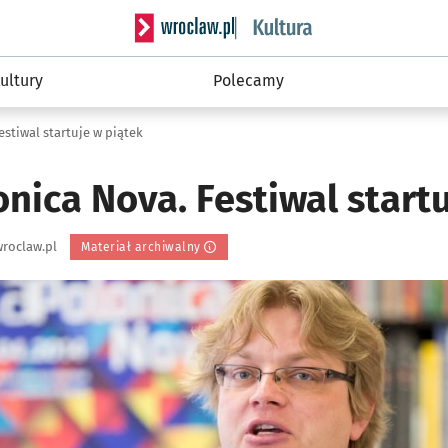
Serwis informacyjny wroclaw.pl podserwis: 
ultury
Polecamy
stiwal startuje w piątek
nica Nova. Festiwal start
roclaw.pl
Materiał archiwalny