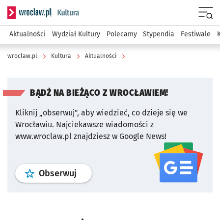
Serwis informacyjny wroclaw.pl podserwis: Kultura
Menu
Aktualności
Wydział Kultury
Polecamy
Stypendia
Festiwale
wroclaw.pl
Kultura
Aktualności
BĄDŹ NA BIEŻĄCO Z WROCŁAWIEM!
Kliknij „obserwuj”, aby wiedzieć, co dzieje się we
Wrocławiu.
Najciekawsze wiadomości z
www.wroclaw.pl znajdziesz w Google News!
profil
google news
serwisu wroclaw
Obserwuj