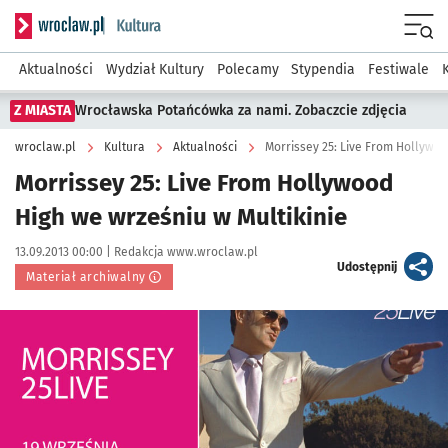
Serwis informacyjny wroclaw.pl podserwis: Kultura
Menu
Aktualności
Wydział Kultury
Polecamy
Stypendia
Festiwale
Z MIASTA
Wrocławska Potańcówka za nami. Zobaczcie zdjęcia
wroclaw.pl
Kultura
Aktualności
Morrissey 25: Live From Hollywoo
Morrissey 25: Live From Hollywood
High we wrześniu w Multikinie
Data publikacji:
Autor:
13.09.2013 00:00 |
Redakcja www.wroclaw.pl
artykuł
Udostępnij
Materiał archiwalny
Kliknij, aby powiększyć