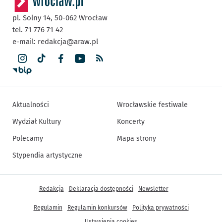
pl. Solny 14,
50-062
Wrocław
tel. 71 776 71 42
e-mail:
redakcja@araw.pl
Aktualności
Wrocławskie festiwale
Wydział Kultury
Koncerty
Polecamy
Mapa strony
Stypendia artystyczne
Inne informacje
Redakcja
Deklaracja dostępności
Newsletter
Regulamin
Regulamin konkursów
Polityka prywatności
Ustawienia cookies