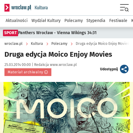
Serwis informacyjny wroclaw.pl podserwis: Kultura
Menu
Aktualności
Wydział Kultury
Polecamy
Stypendia
Festiwale
SPORT
Panthers Wrocław - Vienna Wikings 34:31
wroclaw.pl
Kultura
Polecamy
Druga edycja Moico Enjoy Movies
Druga edycja Moico Enjoy Movies
Data publikacji:
Autor:
25.03.2014 00:00 |
Redakcja www.wroclaw.pl
artykuł
Udostępnij
Materiał archiwalny
Kliknij, aby powiększyć