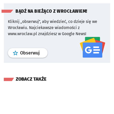
BĄDŹ NA BIEŻĄCO Z WROCŁAWIEM!
Kliknij „obserwuj”, aby wiedzieć, co dzieje się we
Wrocławiu.
Najciekawsze wiadomości z
www.wroclaw.pl znajdziesz w Google News!
profil
google news
serwisu wroclaw
Obserwuj
ZOBACZ TAKŻE