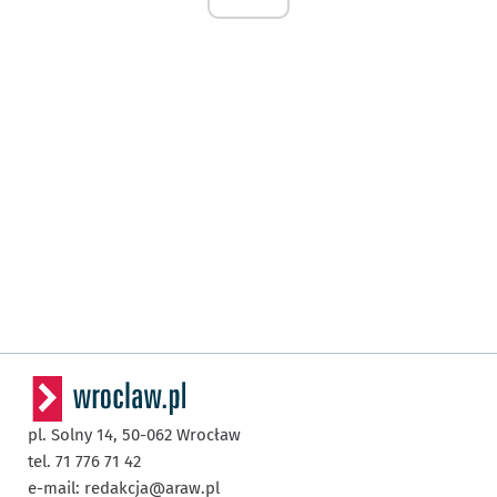
pl. Solny 14,
50-062
Wrocław
tel. 71 776 71 42
e-mail:
redakcja@araw.pl