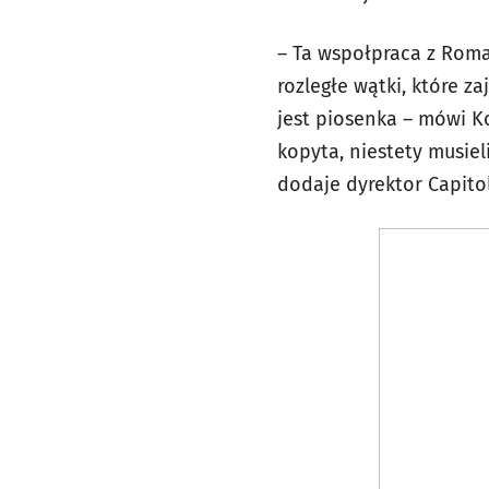
– Ta wspołpraca z Roma
rozległe wątki, które za
jest piosenka – mówi Ko
kopyta, niestety musie
dodaje dyrektor Capit