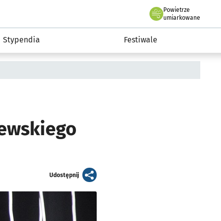
Powietrze
we Wrocławiu
Kultura
umiarkowane
Stypendia
Festiwale
jewskiego
artykuł
Udostępnij