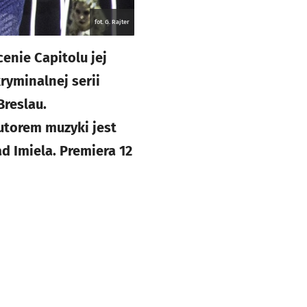
fot. G. Rajter
cenie Capitolu jej
ryminalnej serii
Breslau.
utorem muzyki jest
d Imiela. Premiera 12