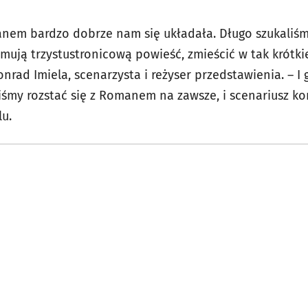
nem bardzo dobrze nam się układała. Długo szukaliśmy
jmują trzystustronicową powieść, zmieścić w tak krótkiej
nrad Imiela, scenarzysta i reżyser przedstawienia. – I
liśmy rozstać się z Romanem na zawsze, i scenariusz k
olu.