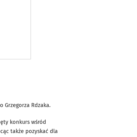
go Grzegorza Rdzaka.
ięty konkurs wśród
hcąc także pozyskać dla