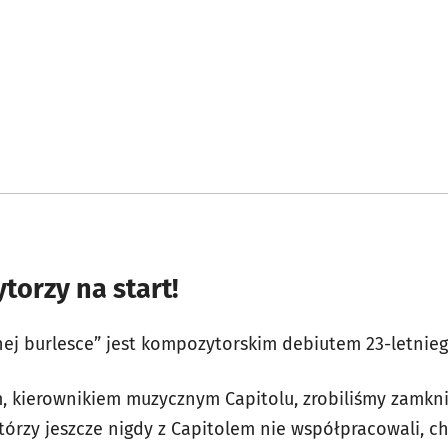
orzy na start!
ej burlesce” jest kompozytorskim debiutem 23-letnie
 kierownikiem muzycznym Capitolu, zrobiliśmy zamkn
órzy jeszcze nigdy z Capitolem nie współpracowali, c