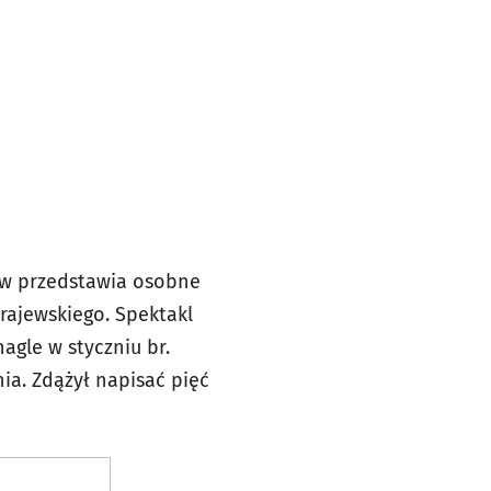
ów przedstawia osobne
rajewskiego. Spektakl
agle w styczniu br.
ia. Zdążył napisać pięć