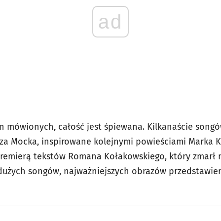
ad
n mówionych, całość jest śpiewana. Kilkanaście song
arza Mocka, inspirowane kolejnymi powieściami Marka K
premierą tekstów Romana Kołakowskiego, który zmarł n
 dużych songów, najważniejszych obrazów przedstawien