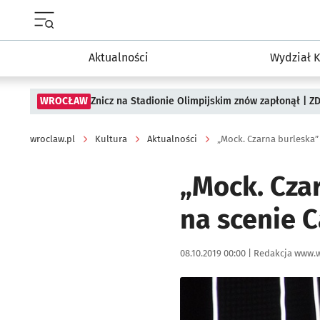
Menu główne portalu wroclaw.pl
Aktualności
Wydział K
WROCŁAW
Znicz na Stadionie Olimpijskim znów zapłonął | ZD
wroclaw.pl
Kultura
Aktualności
„Mock. Czarna burleska”
„Mock. Cza
na scenie C
Data publikacji:
Autor:
08.10.2019 00:00 |
Redakcja www.w
Kliknij, aby powiększyć