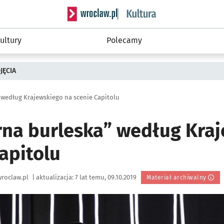
Serwis informacyjny wroclaw.pl podserwis: 
ultury
Polecamy
JĘCIA
 według Krajewskiego na scenie Capitolu
rna burleska” według Kra
apitolu
roclaw.pl
|
aktualizacja:
7 lat temu, 09.10.2019
Materiał archiwalny