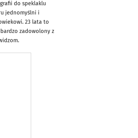
rafii do speklaklu
u jednomyślni i
iekowi. 23 lata to
m bardzo zadowolony z
 widzom.