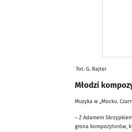
fot. G. Rajter
Młodzi kompozyt
Muzyka w „Mocku. Czarn
– Z Adamem Skrzypkiem,
grona kompozytorów, kt