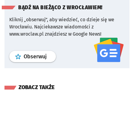
BĄDŹ NA BIEŻĄCO Z WROCŁAWIEM!
Kliknij „obserwuj”, aby wiedzieć, co dzieje się we
Wrocławiu.
Najciekawsze wiadomości z
www.wroclaw.pl znajdziesz w Google News!
profil
google news
serwisu wroclaw
Obserwuj
ZOBACZ TAKŻE