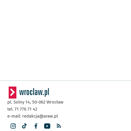
pl. Solny 14,
50-062
Wrocław
tel. 71 776 71 42
e-mail:
redakcja@araw.pl