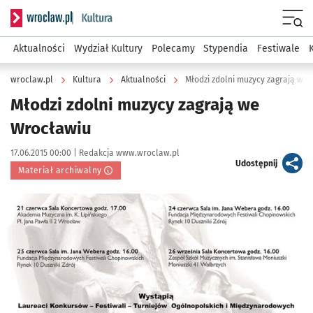
Serwis informacyjny wroclaw.pl podserwis: Kultura
Menu
Aktualności
Wydział Kultury
Polecamy
Stypendia
Festiwale
wroclaw.pl
Kultura
Aktualności
Młodzi zdolni muzycy zagrają we
Młodzi zdolni muzycy zagrają we
Wrocławiu
Data publikacji:
Autor:
17.06.2015 00:00 |
Redakcja www.wroclaw.pl
artykuł
Udostępnij
Materiał archiwalny
Kliknij, aby powiększyć