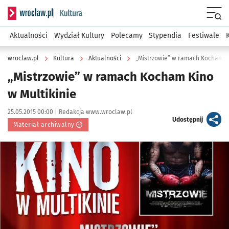
Serwis informacyjny wroclaw.pl podserwis: Kultura
Menu
Aktualności
Wydział Kultury
Polecamy
Stypendia
Festiwale
wroclaw.pl
Kultura
Aktualności
„Mistrzowie” w ramach Kocham Ki
„Mistrzowie” w ramach Kocham Kino
w Multikinie
Data publikacji:
Autor:
25.05.2015 00:00 |
Redakcja www.wroclaw.pl
artykuł
Udostępnij
Materiał archiwalny
Kliknij, aby powiększyć