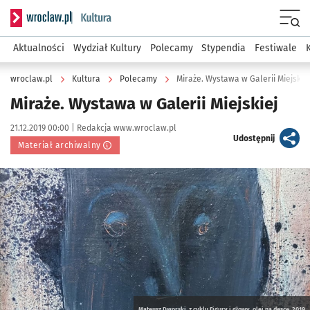
Serwis informacyjny wroclaw.pl podserwis: Kultura
Menu
Aktualności
Wydział Kultury
Polecamy
Stypendia
Festiwale
wroclaw.pl
Kultura
Polecamy
Miraże. Wystawa w Galerii Miejskiej
Miraże. Wystawa w Galerii Miejskiej
Data publikacji:
Autor:
21.12.2019 00:00 |
Redakcja www.wroclaw.pl
artykuł
Udostępnij
Materiał archiwalny
Kliknij, aby powiększyć
Mateusz Dworski, z cyklu Figury i głowy, olej na desce, 2019