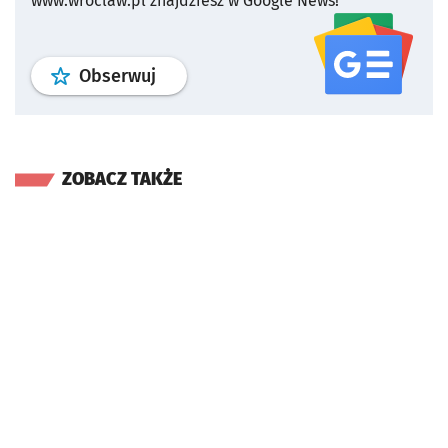
www.wroclaw.pl znajdziesz w Google News!
profil
google news
serwisu wroclaw
Obserwuj
ZOBACZ TAKŻE