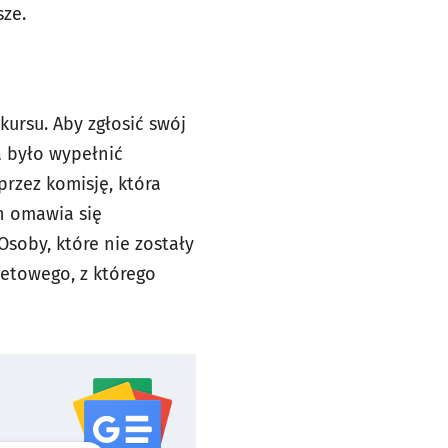
sze.
ursu. Aby zgłosić swój
a było wypełnić
rzez komisję, która
h omawia się
soby, które nie zostały
etowego, z którego