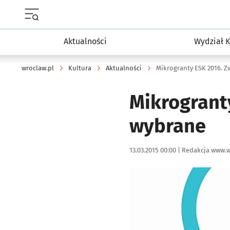
Menu główne portalu wroclaw.pl
Aktualności
Wydział K
wroclaw.pl
Kultura
Aktualności
Mikrogranty ESK 2016. Z
Mikrogrant
wybrane
Data publikacji:
Autor:
13.03.2015 00:00 |
Redakcja www.w
Kliknij, aby powiększyć