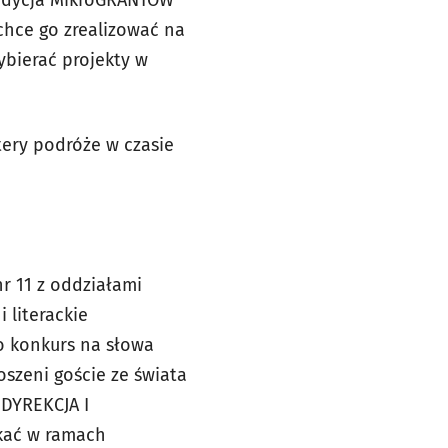
chce go zrealizować na
ybierać projekty w
tery podróże w czasie
r 11 z oddziałami
 literackie
o konkurs na słowa
szeni goście ze świata
 DYREKCJA I
kać w ramach