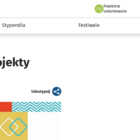
Powietrze
we Wrocławiu
Kultura
umiarkowane
Stypendia
Festiwale
ojekty
artykuł
Udostępnij