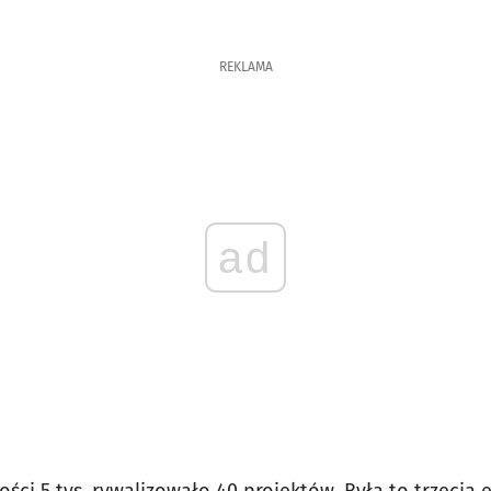
REKLAMA
ad
ości 5 tys. rywalizowało 40 projektów. Była to trzeci