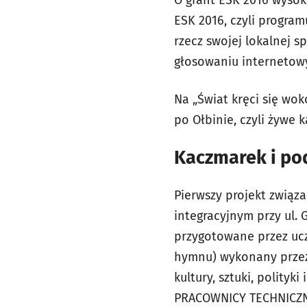
ESK 2016, czyli progra
rzecz swojej lokalnej s
głosowaniu internetowy
Na „Świat kręci się wo
po Ołbinie, czyli żywe
Kaczmarek i po
Pierwszy projekt związa
integracyjnym przy ul. 
przygotowane przez ucz
hymnu) wykonany przez 
kultury, sztuki, polity
PRACOWNICY TECHNICZNI