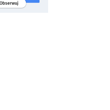
profil
google news
serwisu wroclaw.pl
Obserwuj