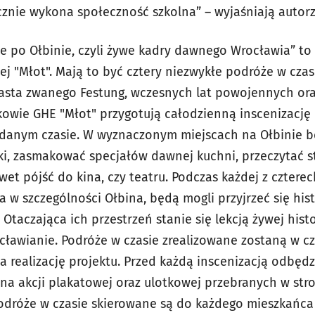
nie wykona społeczność szkolna” – wyjaśniają autorz
ie po Ołbinie, czyli żywe kadry dawnego Wrocławia” to
ej "Młot". Mają to być cztery niezwykłe podróże w cz
asta zwanego Festung, wczesnych lat powojennych ora
kowie GHE "Młot" przygotują całodzienną inscenizację 
danym czasie. W wyznaczonym miejscach na Ołbinie 
ki, zasmakować specjałów dawnej kuchni, przeczytać st
wet pójść do kina, czy teatru. Podczas każdej z cztere
 w szczególności Ołbina, będą mogli przyjrzeć się histo
 Otaczająca ich przestrzeń stanie się lekcją żywej histo
cławianie. Podróże w czasie zrealizowane zostaną w cz
 realizację projektu. Przed każdą inscenizacją odbędz
na akcji plakatowej oraz ulotkowej przebranych w stro
odróże w czasie skierowane są do każdego mieszkańca 