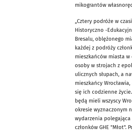
mikograntów własnoręcz
„Cztery podróże w czas
Historyczno -Edukacyjn
Bresalu, oblężonego mi
każdej z podróży człon
mieszkańców miasta w 
osoby w strojach z epo
ulicznych słupach, a na
mieszkańcy Wrocławia, a
się ich codzienne życie.
będą mieli wszyscy Wro
okresie wyznaczonym na
wydarzenia polegająca 
członków GHE "Młot". P