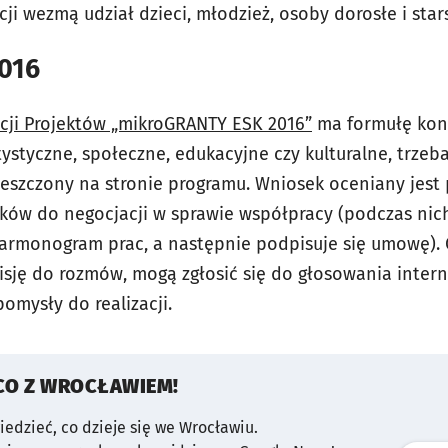
cji wezmą udział dzieci, młodzież, osoby dorosłe i star
016
cji Projektów „mikroGRANTY ESK 2016”
ma formułę konk
ystyczne, społeczne, edukacyjne czy kulturalne, trzeb
eszczony na stronie programu. Wniosek oceniany jest p
ków do negocjacji w sprawie współpracy (podczas nic
armonogram prac, a następnie podpisuje się umowę). O
ję do rozmów, mogą zgłosić się do głosowania intern
pomysły do realizacji.
CO Z WROCŁAWIEM!
wiedzieć, co dzieje się we Wrocławiu.