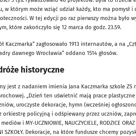
mu, w którym może wziąć udział każdy, kto ma pomysł i 
połeczności. W tej edycji po raz pierwszy można było w
m, które zakończyło się 12 marca do godz. 23.59.
kół Kaczmarka” zagłosowało 1913 internautów, a na „Cz
 kadry dawnego Wrocławia” oddano 1514 głosów.
dróże historyczne
ny jest z nadaniem imienia Jana Kaczmarka szkole ZS n
Grochowej. „Dzień ten uświetnić mają prace plastyczne i
niów, uroczyste dekoracje, hymn (wcześniej ogłoszon
orkiestrę policyjną i odśpiewany przez uczniów, zapro
ki i mediów i MY-UCZNIOWIE, NAUCZYCIELE, RODZICE ORAZ
 SZKOŁY. Dekoracje, na które fundusze chcemy pozys