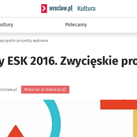
Serwis informacyjny wroclaw.pl podserwis: 
ultury
Polecamy
wycięskie projekty wybrane
y ESK 2016. Zwycięskie pr
roclaw.pl
Materiał archiwalny