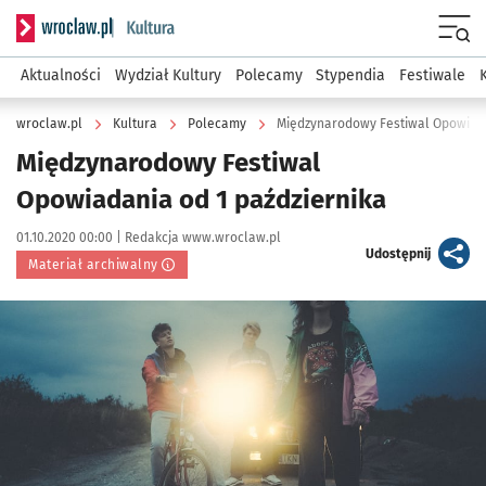
Serwis informacyjny wroclaw.pl podserwis: Kultura
Menu
Aktualności
Wydział Kultury
Polecamy
Stypendia
Festiwale
wroclaw.pl
Kultura
Polecamy
Międzynarodowy Festiwal Opowiada
Międzynarodowy Festiwal
Opowiadania od 1 października
Data publikacji:
Autor:
01.10.2020 00:00 |
Redakcja www.wroclaw.pl
artykuł
Udostępnij
Materiał archiwalny
Kliknij, aby powiększyć