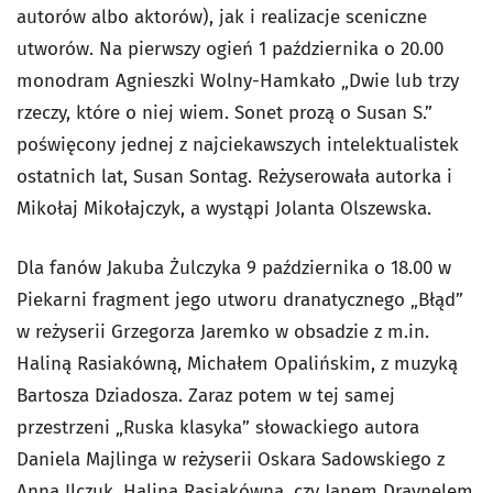
autorów albo aktorów), jak i realizacje sceniczne
utworów. Na pierwszy ogień 1 października o 20.00
monodram Agnieszki Wolny-Hamkało „Dwie lub trzy
rzeczy, które o niej wiem. Sonet prozą o Susan S.”
poświęcony jednej z najciekawszych intelektualistek
ostatnich lat, Susan Sontag. Reżyserowała autorka i
Mikołaj Mikołajczyk, a wystąpi Jolanta Olszewska.
Dla fanów Jakuba Żulczyka 9 października o 18.00 w
Piekarni fragment jego utworu dranatycznego „Błąd”
w reżyserii Grzegorza Jaremko w obsadzie z m.in.
Haliną Rasiakówną, Michałem Opalińskim, z muzyką
Bartosza Dziadosza. Zaraz potem w tej samej
przestrzeni „Ruska klasyka” słowackiego autora
Daniela Majlinga w reżyserii Oskara Sadowskiego z
Anną Ilczuk, Haliną Rasiakówną, czy Janem Dravnelem