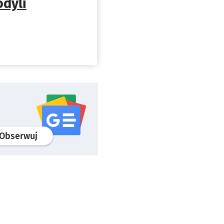
odyli
profil
google news
serwisu wroclaw.pl
Obserwuj