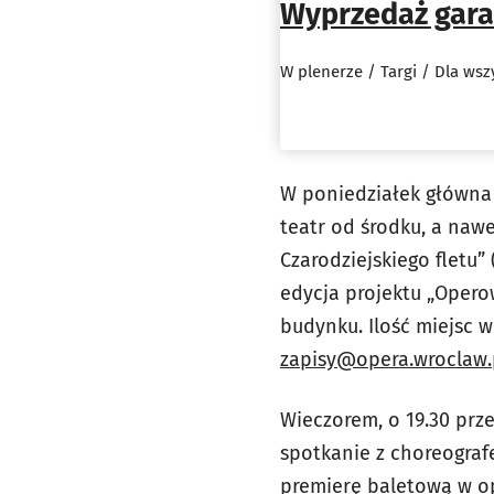
Wyprzedaż gara
W plenerze / Targi / Dla wsz
W poniedziałek główna 
teatr od środku, a nawe
Czarodziejskiego fletu”
edycja projektu „Opero
budynku. Ilość miejsc w
zapisy@opera.wroclaw.
Wieczorem, o 19.30 prz
spotkanie z choreograf
premierę baletową w op