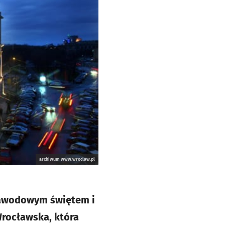
archiwum www.wroclaw.pl
zawodowym świętem i
rocławska, która