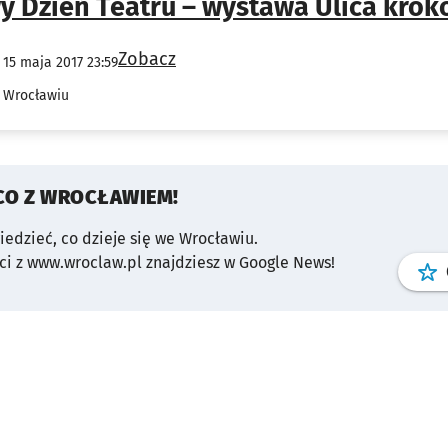
 Dzień Teatru – wystawa Ulica krok
Zobacz
 15 maja 2017 23:59
 Wrocławiu
CO Z WROCŁAWIEM!
wiedzieć, co dzieje się we Wrocławiu.
i z www.wroclaw.pl znajdziesz w Google News!