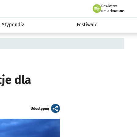
Powietrze
we Wrocławiu
Kultura
umiarkowane
Stypendia
Festiwale
je dla
artykuł
Udostępnij