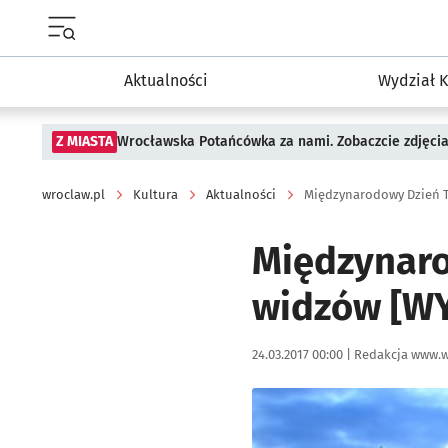
Menu główne portalu wroclaw.pl
Aktualności
Wydział K
Z MIASTA
Wrocławska Potańcówka za nami. Zobaczcie zdjęci
wroclaw.pl
Kultura
Aktualności
Międzynaro
widzów [W
Data publikacji:
Autor:
24.03.2017 00:00 |
Redakcja www.w
Kliknij, aby powiększyć