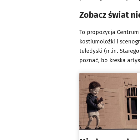
Zobacz świat n
To propozycja Centrum 
kostiumolożki i scenogr
teledyski (m.in. Stareg
poznać, bo kreska artys