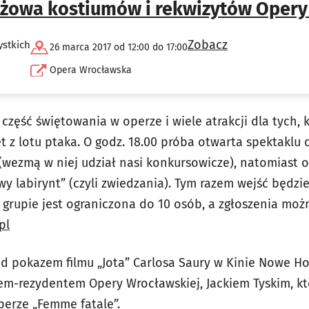
żowa kostiumów i rekwizytów Opery
Zobacz
ystkich
26 marca 2017 od 12:00 do 17:00
Opera Wrocławska
część świętowania w operze i wiele atrakcji dla tych, 
t z lotu ptaka. O godz. 18.00 próba otwarta spektaklu d
 (wezmą w niej udział nasi konkursowicze), natomiast o 
wy labirynt” (czyli zwiedzania). Tym razem wejść będz
 grupie jest ograniczona do 10 osób, a zgłoszenia moż
pl
ed pokazem filmu „Jota” Carlosa Saury w Kinie Nowe Ho
em-rezydentem Opery Wrocławskiej, Jackiem Tyskim, k
erze „Femme fatale”.