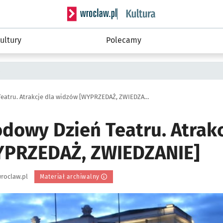
Serwis informacyjny wroclaw.pl podserwis: 
ultury
Polecamy
a
Międzynarodowy Dzień Teatru. Atrakcje dla widzów [WYPRZEDAŻ, ZWIEDZANIE]
dowy Dzień Teatru. Atrakc
YPRZEDAŻ, ZWIEDZANIE]
roclaw.pl
Materiał archiwalny