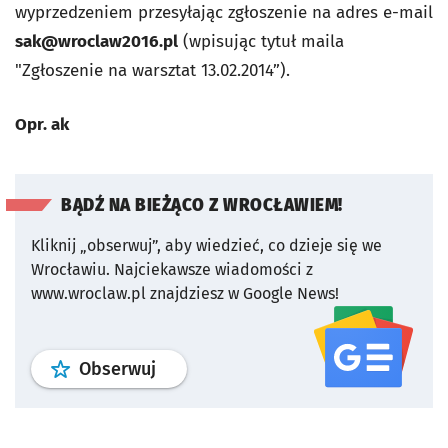
wyprzedzeniem przesyłając zgłoszenie na adres e-mail
sak@wroclaw2016.pl
(wpisując tytuł maila
"Zgłoszenie na warsztat 13.02.2014”).
Opr. ak
BĄDŹ NA BIEŻĄCO Z WROCŁAWIEM!
Kliknij „obserwuj”, aby wiedzieć, co dzieje się we
Wrocławiu.
Najciekawsze wiadomości z
www.wroclaw.pl znajdziesz w Google News!
profil
google news
serwisu wroclaw
Obserwuj