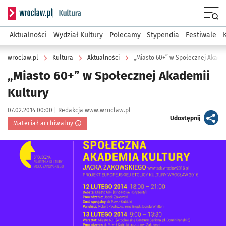
Serwis informacyjny wroclaw.pl podserwis: Kultura
Menu
Aktualności
Wydział Kultury
Polecamy
Stypendia
Festiwale
wroclaw.pl
Kultura
Aktualności
„Miasto 60+” w Społecznej Akadem
„Miasto 60+” w Społecznej Akademii
Kultury
Data publikacji:
Autor:
07.02.2014 00:00 |
Redakcja www.wroclaw.pl
artykuł
Udostępnij
Materiał archiwalny
Kliknij, aby powiększyć